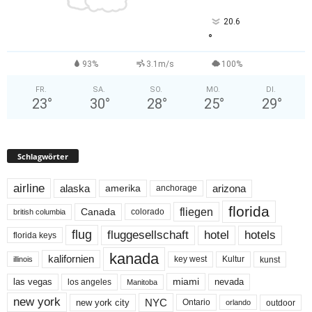
20.6
°
93%
3.1m/s
100%
FR.
SA.
SO.
MO.
DI.
23
°
30
°
28
°
25
°
29
°
Schlagwörter
airline
alaska
arizona
amerika
anchorage
florida
fliegen
Canada
colorado
british columbia
flug
fluggesellschaft
hotel
hotels
florida keys
kanada
kalifornien
key west
Kultur
kunst
illinois
miami
nevada
las vegas
los angeles
Manitoba
new york
NYC
new york city
Ontario
outdoor
orlando