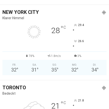
NEW YORK CITY
Klarer Himmel
29.4
°
C
28
°
26.6
°
78%
1.8m/s
3%
FR.
SA.
SO.
MO.
DI.
32
°
31
°
35
°
32
°
34
°
TORONTO
Bedeckt
21.8
°
C
21
°