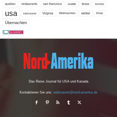
quebec
san francisco
texas
restaurants
toronto
seattle
usa
winter
Virginia
Weihnachten
Xmas
vancouver
Übernachten
Das Reise Journal für USA und Kanada
Kontaktieren Sie uns:
webmaster@nord-amerika.de