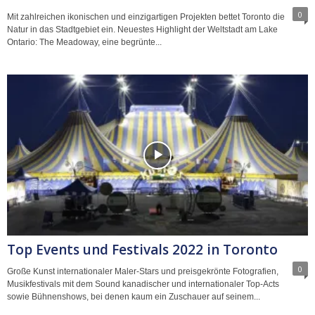
0
Mit zahlreichen ikonischen und einzigartigen Projekten bettet Toronto die
Natur in das Stadtgebiet ein. Neuestes Highlight der Weltstadt am Lake
Ontario: The Meadoway, eine begrünte...
Top Events und Festivals 2022 in Toronto
0
Große Kunst internationaler Maler-Stars und preisgekrönte Fotografien,
Musikfestivals mit dem Sound kanadischer und internationaler Top-Acts
sowie Bühnenshows, bei denen kaum ein Zuschauer auf seinem...