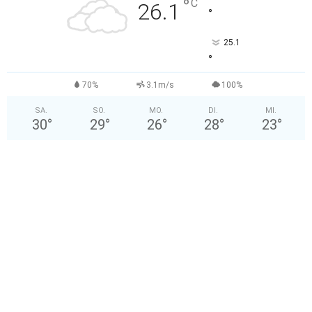
°
C
26.1
°
25.1
°
70%
3.1m/s
100%
SA.
SO.
MO.
DI.
MI.
30
°
29
°
26
°
28
°
23
°