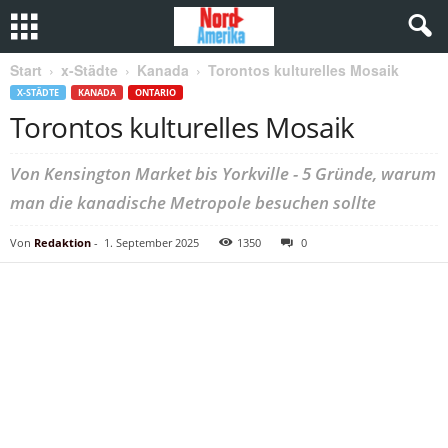
Start
x-Städte
Kanada
Torontos kulturelles Mosaik
X-STÄDTE
KANADA
ONTARIO
Torontos kulturelles Mosaik
Von Kensington Market bis Yorkville - 5 Gründe, warum
man die kanadische Metropole besuchen sollte
Von
Redaktion
-
1. September 2025
1350
0