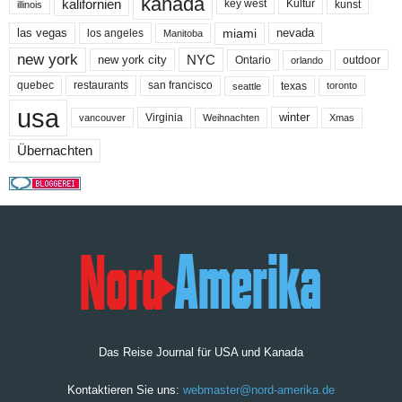
kanada
kalifornien
key west
Kultur
kunst
illinois
miami
nevada
las vegas
los angeles
Manitoba
new york
NYC
new york city
Ontario
outdoor
orlando
quebec
san francisco
texas
restaurants
toronto
seattle
usa
winter
Virginia
Weihnachten
Xmas
vancouver
Übernachten
Das Reise Journal für USA und Kanada
Kontaktieren Sie uns:
webmaster@nord-amerika.de