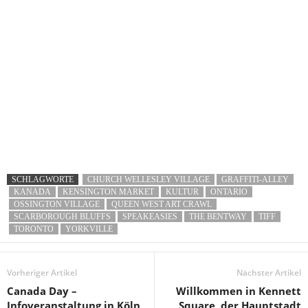
SCHLAGWORTE
CHURCH WELLESLEY VILLAGE
GRAFFITI-ALLEY
KANADA
KENSINGTON MARKET
KULTUR
ONTARIO
OSSINGTON VILLAGE
QUEEN WEST ART CRAWL
SCARBOROUGH BLUFFS
SPEAKEASIES
THE BENTWAY
TIFF
TORONTO
YORKVILLE
Vorheriger Artikel
Nächster Artikel
Canada Day –
Willkommen in Kennett
Infoveranstaltung in Köln
Square, der Hauptstadt