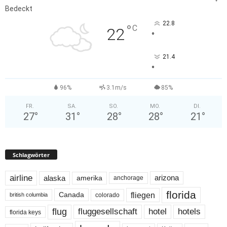
Bedeckt
22.8
°
C
22
°
21.4
°
96%
3.1m/s
85%
FR.
SA.
SO.
MO.
DI.
27
°
31
°
28
°
28
°
21
°
Schlagwörter
airline
alaska
arizona
amerika
anchorage
florida
fliegen
Canada
colorado
british columbia
flug
fluggesellschaft
hotel
hotels
florida keys