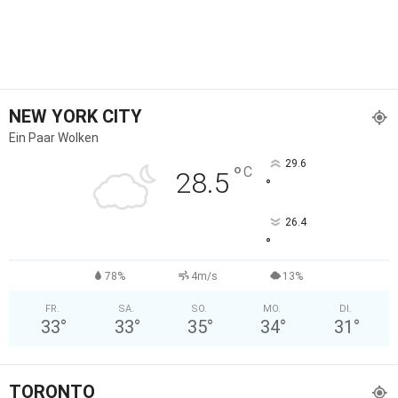
NEW YORK CITY
Ein Paar Wolken
29.6
°
C
28.5
°
26.4
°
78%
4m/s
13%
FR.
SA.
SO.
MO.
DI.
33
°
33
°
35
°
34
°
31
°
TORONTO