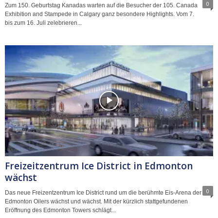
0
Zum 150. Geburtstag Kanadas warten auf die Besucher der 105. Canada
Exhibition and Stampede in Calgary ganz besondere Highlights. Vom 7.
bis zum 16. Juli zelebrieren...
Freizeitzentrum Ice District in Edmonton
wächst
0
Das neue Freizentzentrum Ice District rund um die berühmte Eis-Arena der
Edmonton Oilers wächst und wächst. Mit der kürzlich stattgefundenen
Eröffnung des Edmonton Towers schlägt...