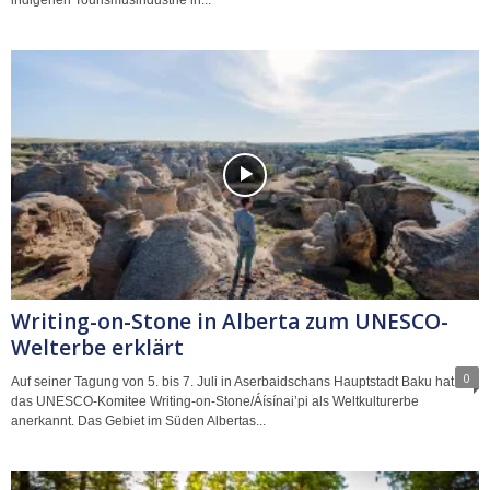
Writing-on-Stone in Alberta zum UNESCO-
Welterbe erklärt
0
Auf seiner Tagung von 5. bis 7. Juli in Aserbaidschans Hauptstadt Baku hat
das UNESCO-Komitee Writing-on-Stone/Áísínai’pi als Weltkulturerbe
anerkannt. Das Gebiet im Süden Albertas...