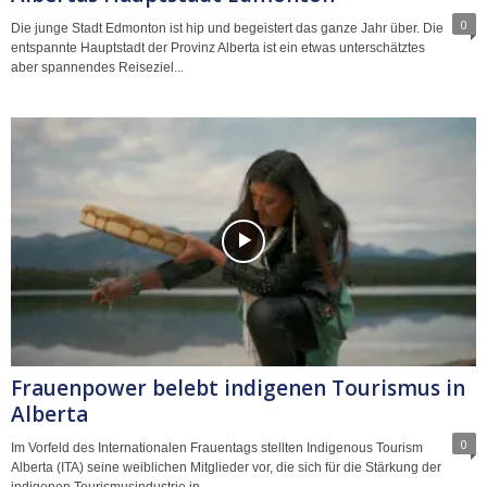
0
Die junge Stadt Edmonton ist hip und begeistert das ganze Jahr über. Die
entspannte Hauptstadt der Provinz Alberta ist ein etwas unterschätztes
aber spannendes Reiseziel...
Frauenpower belebt indigenen Tourismus in
Alberta
0
Im Vorfeld des Internationalen Frauentags stellten Indigenous Tourism
Alberta (ITA) seine weiblichen Mitglieder vor, die sich für die Stärkung der
indigenen Tourismusindustrie in...