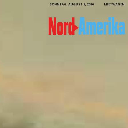
SONNTAG, AUGUST 9, 2026
MIETWAGEN
N
o
r
d
-
A
m
e
r
i
k
a