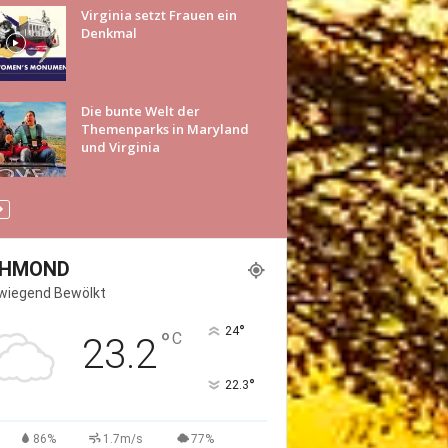
Virginia setzt Frauen ein
Denkmal
Die bunte Welt der
Themenparks in Maryland
und Virginia
CHMOND
wiegend Bewölkt
°
24
°
C
23.2
°
22.3
86%
1.7m/s
77%