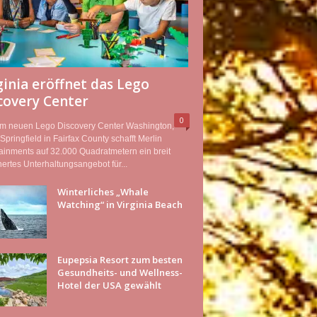
ginia eröffnet das Lego
covery Center
0
em neuen Lego Discovery Center Washington,
Springfield in Fairfax County schafft Merlin
ainments auf 32.000 Quadratmetern ein breit
ertes Unterhaltungsangebot für...
Winterliches „Whale
Watching“ in Virginia Beach
Eupepsia Resort zum besten
Gesundheits- und Wellness-
Hotel der USA gewählt