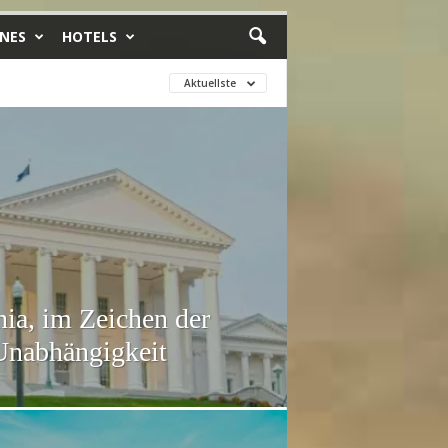
INES
HOTELS
Aktuellste
ia, im Zeichen der
Unabhängigkeit