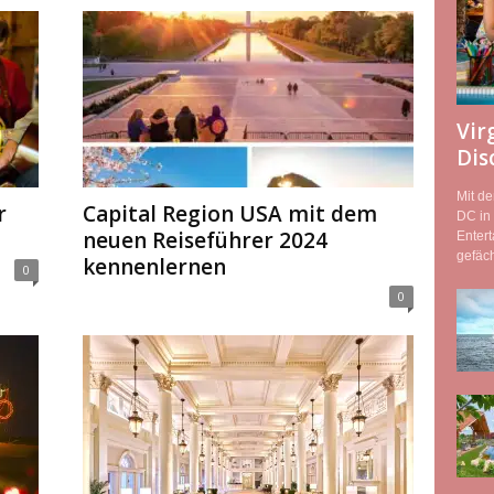
Vir
Dis
Mit d
r
Capital Region USA mit dem
DC in 
neuen Reiseführer 2024
Entert
gefäch
kennenlernen
0
0