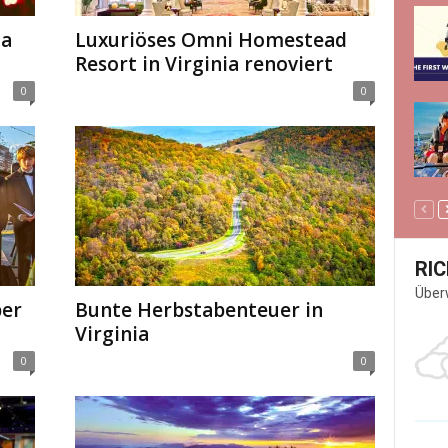
ia
Luxuriöses Omni Homestead
Resort in Virginia renoviert
0
0
RI
Über
ber
Bunte Herbstabenteuer in
Virginia
0
0