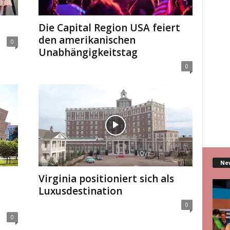
Die Capital Region USA feiert
den amerikanischen
0
Unabhängigkeitstag
0
Ne
Virginia positioniert sich als
Luxus­destination
0
0