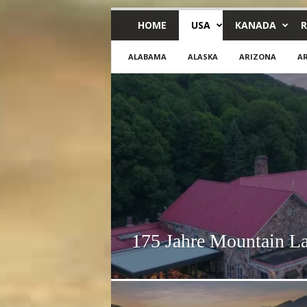
HOME
USA
KANADA
R
ALABAMA
ALASKA
ARIZONA
A
175 Jahre Mountain L