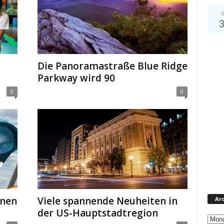
S
Die Panoramastraße Blue Ridge
Parkway wird 90
0
0
onen
Viele spannende Neuheiten in
Arc
der US-Hauptstadtregion