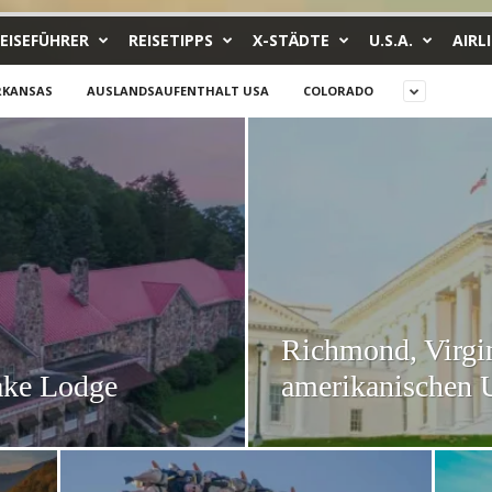
EISEFÜHRER
REISETIPPS
X-STÄDTE
U.S.A.
AIRL
RKANSAS
AUSLANDSAUFENTHALT USA
COLORADO
Richmond, Virgin
ake Lodge
amerikanischen 