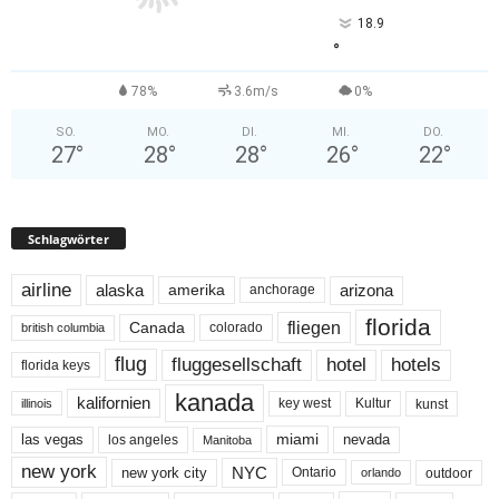
18.9
°
78%
3.6m/s
0%
SO.
MO.
DI.
MI.
DO.
27
°
28
°
28
°
26
°
22
°
Schlagwörter
airline
alaska
arizona
amerika
anchorage
florida
fliegen
Canada
colorado
british columbia
flug
fluggesellschaft
hotel
hotels
florida keys
kanada
kalifornien
key west
Kultur
kunst
illinois
miami
nevada
las vegas
los angeles
Manitoba
new york
NYC
new york city
Ontario
outdoor
orlando