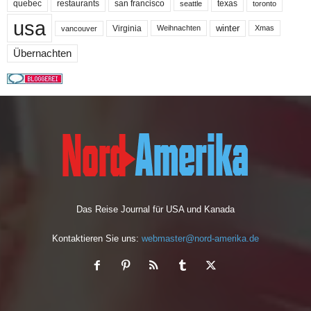
quebec
san francisco
texas
restaurants
toronto
seattle
usa
winter
Virginia
Weihnachten
Xmas
vancouver
Übernachten
Das Reise Journal für USA und Kanada
Kontaktieren Sie uns:
webmaster@nord-amerika.de