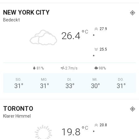
NEW YORK CITY
Bedeckt
27.9
°
C
26.4
°
25.5
°
81%
2.7m/s
98%
SO.
MO.
DI.
MI.
DO.
31
°
31
°
33
°
30
°
31
°
TORONTO
Klarer Himmel
20.8
°
C
19.8
°