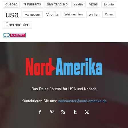
quebec
san francisco
texas
restaurants
toronto
seattle
usa
winter
Virginia
Weihnachten
Xmas
vancouver
Übernachten
Das Reise Journal für USA und Kanada
Kontaktieren Sie uns:
webmaster@nord-amerika.de