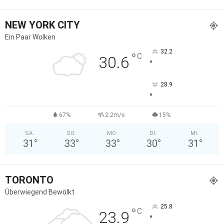
NEW YORK CITY
Ein Paar Wolken
32.2
°
C
30.6
°
28.9
°
67%
2.2m/s
15%
SA.
SO.
MO.
DI.
MI.
31
°
33
°
33
°
30
°
31
°
TORONTO
Überwiegend Bewölkt
25.8
°
C
23.9
°