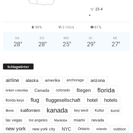
23.4
°
90%
3.1m/s
81%
SA.
SO.
MO.
DI.
MI.
28
°
28
°
25
°
29
°
27
°
Schlagwörter
airline
alaska
arizona
amerika
anchorage
florida
fliegen
Canada
colorado
british columbia
flug
fluggesellschaft
hotel
hotels
florida keys
kanada
kalifornien
key west
Kultur
kunst
illinois
miami
nevada
las vegas
los angeles
Manitoba
new york
NYC
new york city
Ontario
outdoor
orlando