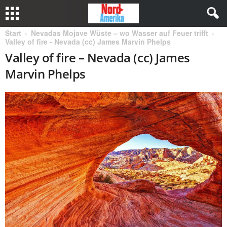
Start
Nevadas Mojave Wüste – wo Wasser auf Feuer trifft
Valley of fire - Nevada (cc) James Marvin Phelps
Valley of fire – Nevada (cc) James
Marvin Phelps