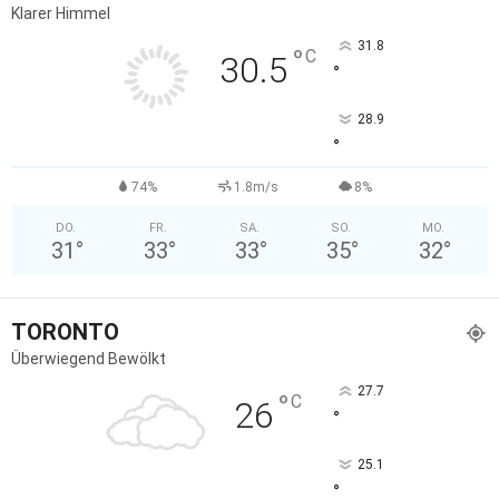
Klarer Himmel
31.8
°
C
30.5
°
28.9
°
74%
1.8m/s
8%
DO.
FR.
SA.
SO.
MO.
31
°
33
°
33
°
35
°
32
°
TORONTO
Überwiegend Bewölkt
27.7
°
C
26
°
25.1
°