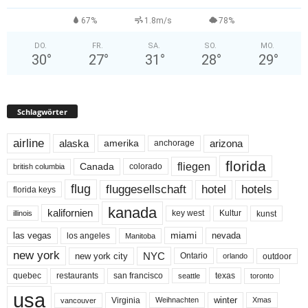
67%
1.8m/s
78%
DO.
FR.
SA.
SO.
MO.
30
°
27
°
31
°
28
°
29
°
Schlagwörter
airline
alaska
arizona
amerika
anchorage
florida
fliegen
Canada
colorado
british columbia
flug
fluggesellschaft
hotel
hotels
florida keys
kanada
kalifornien
key west
Kultur
kunst
illinois
miami
nevada
las vegas
los angeles
Manitoba
new york
NYC
new york city
Ontario
outdoor
orlando
quebec
san francisco
texas
restaurants
toronto
seattle
usa
winter
Virginia
Weihnachten
Xmas
vancouver