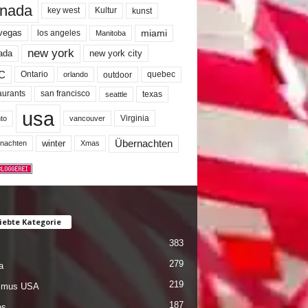
nada
key west
Kultur
kunst
miami
 vegas
los angeles
Manitoba
new york
ada
new york city
C
quebec
Ontario
outdoor
orlando
san francisco
texas
aurants
seattle
usa
Virginia
to
vancouver
winter
Übernachten
nachten
Xmas
iebte Kategorie
383
279
a
219
ismus USA
187
es