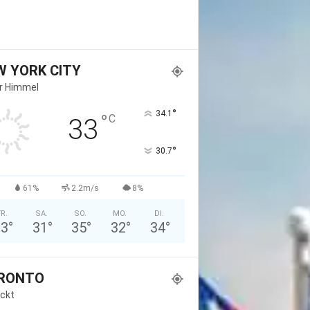
W YORK CITY
er Himmel
°
34.1
°
C
33
°
30.7
61%
2.2m/s
8%
FR.
SA.
SO.
MO.
DI.
33
°
31
°
35
°
32
°
34
°
RONTO
ckt