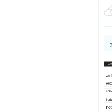
Sc
air
ari
colo
flor
hot