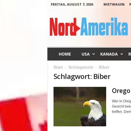
FREITAG, AUGUST 7, 2026
MIETWAGEN
N
o
r
d
-
A
m
HOME
USA
KANADA
R
e
r
Start
Schlagworte
Biber
i
Schlagwort: Biber
k
a
Orego
Wer in Oreg
Gesicht bek
treffen. Dem.