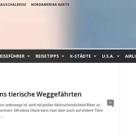
PAUSCHALREISE
NORDAMERIKA KARTE
EISEFÜHRER
REISETIPPS
X-STÄDTE
U.S.A.
AIRL
ns tierische Weggefährten
0
on unterwegs ist, wird mit großer Wahrscheinlichkeit Biber zu
ommen. Mit etwas Glück kann man aber auch auf andere Tiere
..