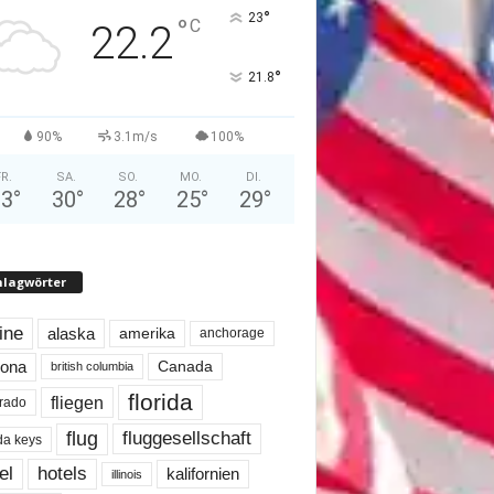
°
23
°
C
22.2
°
21.8
90%
3.1m/s
100%
FR.
SA.
SO.
MO.
DI.
23
°
30
°
28
°
25
°
29
°
hlagwörter
line
alaska
amerika
anchorage
Canada
zona
british columbia
florida
fliegen
rado
flug
fluggesellschaft
ida keys
el
hotels
kalifornien
illinois