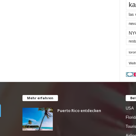
ka
las
nev
NY
rest
toron
Weih
Mehr erfahren
Bel
USA
Puerto Rico entdecken
Florid
Tour
Airlin