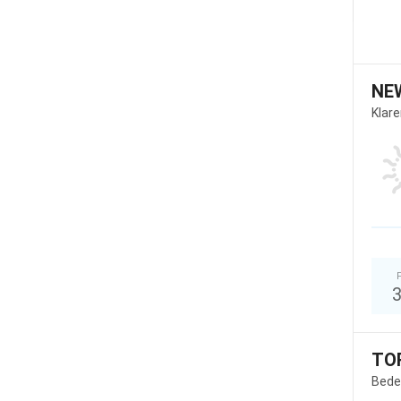
NE
Klar
TO
Bede