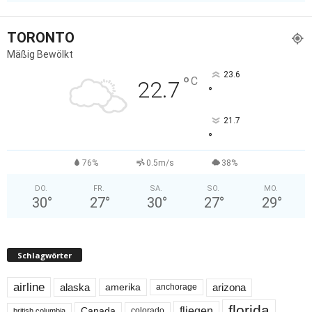
TORONTO
Mäßig Bewölkt
23.6
°
C
22.7
°
21.7
°
76%
0.5m/s
38%
DO.
FR.
SA.
SO.
MO.
30
°
27
°
30
°
27
°
29
°
Schlagwörter
airline
alaska
arizona
amerika
anchorage
florida
fliegen
Canada
colorado
british columbia