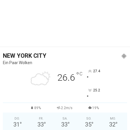
NEW YORK CITY
Ein Paar Wolken
27.4
°
C
26.6
°
25.2
°
89%
2.2m/s
19%
DO.
FR.
SA.
SO.
MO.
31
°
33
°
33
°
35
°
32
°