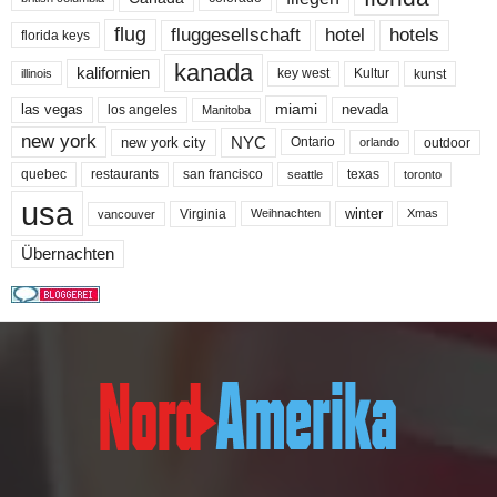
flug
fluggesellschaft
hotel
hotels
florida keys
kanada
kalifornien
key west
Kultur
kunst
illinois
miami
nevada
las vegas
los angeles
Manitoba
new york
NYC
new york city
Ontario
outdoor
orlando
quebec
san francisco
texas
restaurants
toronto
seattle
usa
winter
Virginia
Weihnachten
Xmas
vancouver
Übernachten