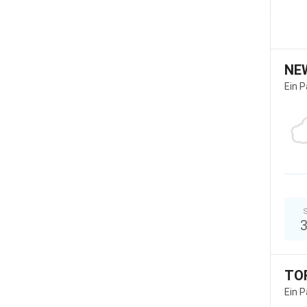
NE
Ein 
S
TO
Ein 