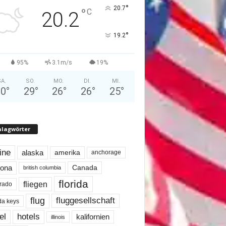
°
20.7
°
C
20.2
°
19.2
95%
3.1m/s
19%
A.
SO.
MO.
DI.
MI.
30
°
29
°
26
°
26
°
25
°
hlagwörter
line
alaska
amerika
anchorage
Canada
zona
british columbia
florida
fliegen
rado
flug
fluggesellschaft
ida keys
el
hotels
kalifornien
illinois