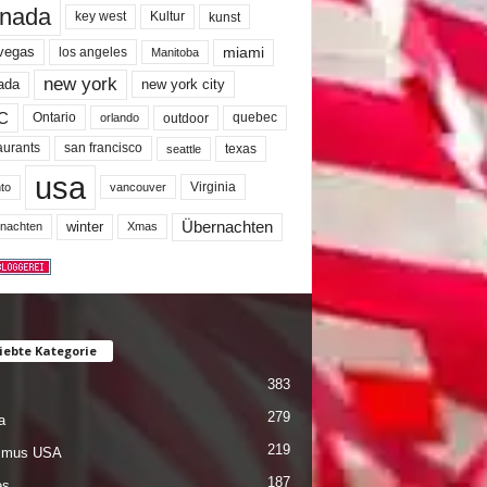
nada
key west
Kultur
kunst
miami
 vegas
los angeles
Manitoba
new york
ada
new york city
C
quebec
Ontario
outdoor
orlando
san francisco
texas
aurants
seattle
usa
Virginia
to
vancouver
winter
Übernachten
nachten
Xmas
iebte Kategorie
383
279
a
219
ismus USA
187
es