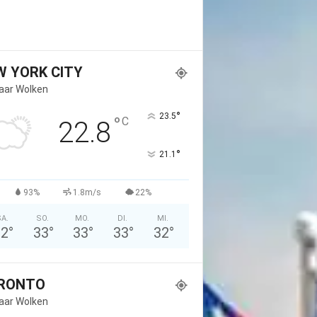
W YORK CITY
Paar Wolken
°
23.5
°
C
22.8
°
21.1
93%
1.8m/s
22%
A.
SO.
MO.
DI.
MI.
32
°
33
°
33
°
33
°
32
°
RONTO
Paar Wolken