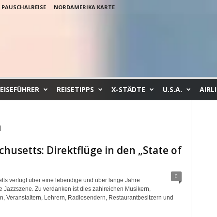
PAUSCHALREISE
NORDAMERIKA KARTE
EISEFÜHRER
REISETIPPS
X-STÄDTE
U.S.A.
AIRL
a
husetts: Direktflüge in den „State of
0
ts verfügt über eine lebendige und über lange Jahre
Jazzszene. Zu verdanken ist dies zahlreichen Musikern,
, Veranstaltern, Lehrern, Radiosendern, Restaurantbesitzern und