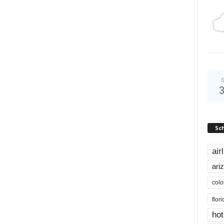
S
Sc
air
ari
colo
flor
hot