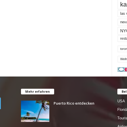
ka
las
nev
NY
rest
toron
Weih
Mehr erfahren
Bel
USA
Puerto Rico entdecken
Florid
Tour
Airlin