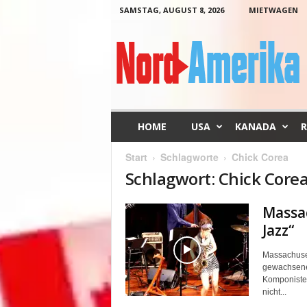
SAMSTAG, AUGUST 8, 2026
MIETWAGEN
N
o
r
d
-
A
m
HOME
USA
KANADA
R
e
r
Start
Schlagworte
Chick Corea
i
Schlagwort: Chick Core
k
a
Massac
Jazz“
Massachuset
gewachsene 
Komponisten
nicht...