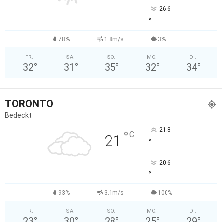
26.6
°
78%
1.8m/s
3%
FR.
SA.
SO.
MO.
DI.
32
°
31
°
35
°
32
°
34
°
TORONTO
Bedeckt
21.8
°
C
21
°
20.6
°
93%
3.1m/s
100%
FR.
SA.
SO.
MO.
DI.
23
°
30
°
28
°
25
°
29
°