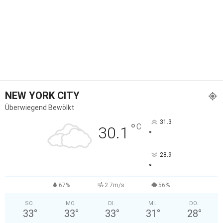
NEW YORK CITY
Überwiegend Bewölkt
31.3
°
C
30.1
°
28.9
°
67%
2.7m/s
56%
SO.
MO.
DI.
MI.
DO.
33
°
33
°
33
°
31
°
28
°