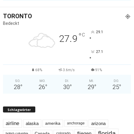
TORONTO
Bedeckt
29.1
°
C
27.9
°
27.1
°
68%
3.6m/s
91%
SO.
MO.
DI.
MI.
DO.
28
°
26
°
30
°
29
°
25
°
Schlagwörter
airline
alaska
arizona
amerika
anchorage
florida
fliegen
Canada
colorado
british columbia