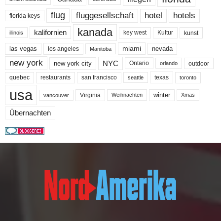
flug
fluggesellschaft
hotel
hotels
florida keys
kanada
kalifornien
key west
Kultur
kunst
illinois
miami
nevada
las vegas
los angeles
Manitoba
new york
NYC
new york city
Ontario
outdoor
orlando
quebec
san francisco
texas
restaurants
toronto
seattle
usa
winter
Virginia
Weihnachten
Xmas
vancouver
Übernachten