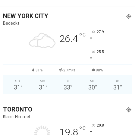
NEW YORK CITY
Bedeckt
27.9
°
C
26.4
°
25.5
°
81%
2.7m/s
98%
SO.
MO.
DI.
MI.
DO.
31
°
31
°
33
°
30
°
31
°
TORONTO
Klarer Himmel
20.8
°
C
19.8
°