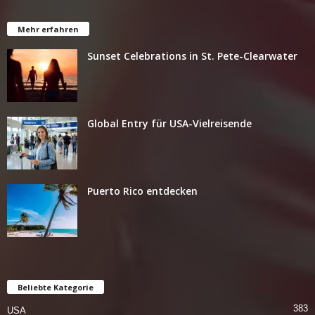
Mehr erfahren
Sunset Celebrations in St. Pete-Clearwater
Global Entry für USA-Vielreisende
Puerto Rico entdecken
Beliebte Kategorie
383
USA