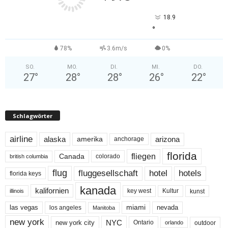
18.9
°
78%
3.6m/s
0%
SO.
MO.
DI.
MI.
DO.
27
°
28
°
28
°
26
°
22
°
Schlagwörter
airline
alaska
arizona
amerika
anchorage
florida
fliegen
Canada
colorado
british columbia
flug
fluggesellschaft
hotel
hotels
florida keys
kanada
kalifornien
key west
Kultur
kunst
illinois
miami
nevada
las vegas
los angeles
Manitoba
new york
NYC
new york city
Ontario
outdoor
orlando