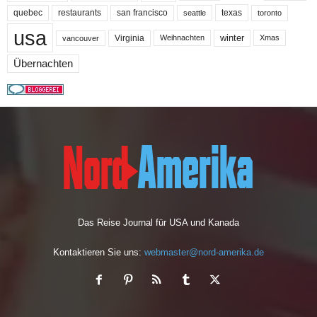
quebec
san francisco
texas
restaurants
toronto
seattle
usa
winter
Virginia
Weihnachten
Xmas
vancouver
Übernachten
Das Reise Journal für USA und Kanada
Kontaktieren Sie uns:
webmaster@nord-amerika.de