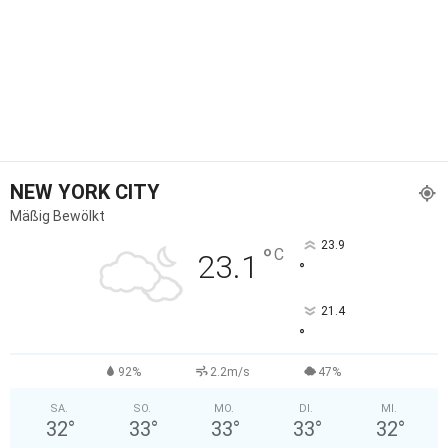
NEW YORK CITY
Mäßig Bewölkt
23.9
°
C
23.1
°
21.4
°
92%
2.2m/s
47%
SA.
SO.
MO.
DI.
MI.
32
°
33
°
33
°
33
°
32
°