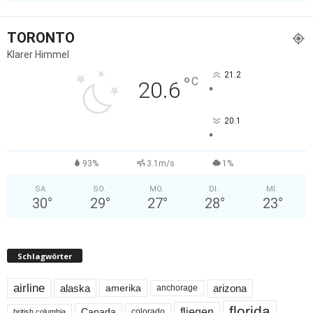
TORONTO
Klarer Himmel
21.2
°
C
20.6
°
20.1
°
93%
3.1m/s
1%
SA.
SO.
MO.
DI.
MI.
30
°
29
°
27
°
28
°
23
°
Schlagwörter
airline
alaska
arizona
amerika
anchorage
florida
fliegen
Canada
colorado
british columbia