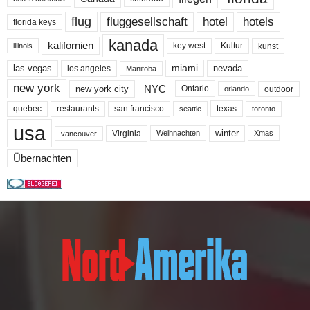
flug
fluggesellschaft
hotel
hotels
florida keys
kanada
kalifornien
key west
Kultur
kunst
illinois
miami
nevada
las vegas
los angeles
Manitoba
new york
NYC
new york city
Ontario
outdoor
orlando
quebec
san francisco
texas
restaurants
toronto
seattle
usa
winter
Virginia
Weihnachten
Xmas
vancouver
Übernachten