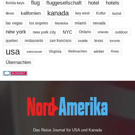
flug
fluggesellschaft
hotel
hotels
florida keys
kanada
kalifornien
key west
Kultur
kunst
illinois
miami
nevada
las vegas
los angeles
Manitoba
new york
NYC
new york city
Ontario
outdoor
orlando
quebec
san francisco
texas
restaurants
toronto
seattle
usa
winter
Virginia
Weihnachten
Xmas
vancouver
Übernachten
Das Reise Journal für USA und Kanada