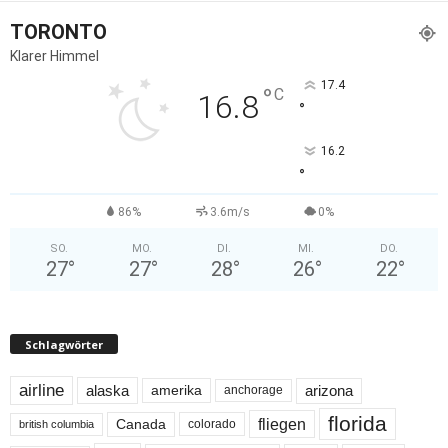
TORONTO
Klarer Himmel
17.4
°
C
16.8
°
16.2
°
86%
3.6m/s
0%
SO.
MO.
DI.
MI.
DO.
27
°
27
°
28
°
26
°
22
°
Schlagwörter
airline
alaska
arizona
amerika
anchorage
florida
fliegen
Canada
colorado
british columbia