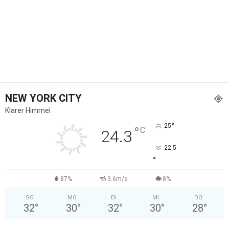
NEW YORK CITY
Klarer Himmel
°
25
°
C
24.3
22.5
°
87%
3.6m/s
8%
SO.
MO.
DI.
MI.
DO.
32
°
30
°
32
°
30
°
28
°