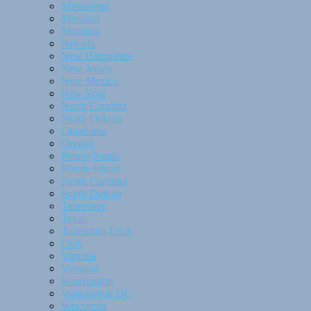
Mississippi
Missouri
Montana
Nevada
New Hampshire
New Jersey
New Mexico
New York
North Carolina
North Dakota
Oklahoma
Oregon
Pennsylvania
Rhode Island
South Carolina
South Dakota
Tennessee
Texas
Tourismus USA
Utah
Virginia
Vermont
Washington
Washington DC
Wisconsin