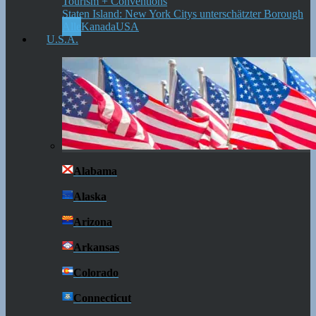
Staten Island: New York Citys unterschätzter Borough
Alle
Kanada
USA
U.S.A.
Alabama
Alaska
Arizona
Arkansas
Colorado
Connecticut