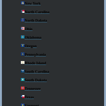
New York
North Carolina
North Dakota
Ohio
Oklahoma
Oregon
Pennsylvania
Rhode Island
South Carolina
South Dakota
Tennessee
Texas
Vermont