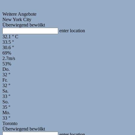
Weitere Angebote
New York City
Überwiegend bewölkt
enter location
32.1
°
C
33.5
°
30.6
°
69%
2.7m/s
53%
Do.
32
°
Fr.
32
°
Sa.
33
°
So.
35
°
Mo.
33
°
Toronto
Überwiegend bewölkt
enter location