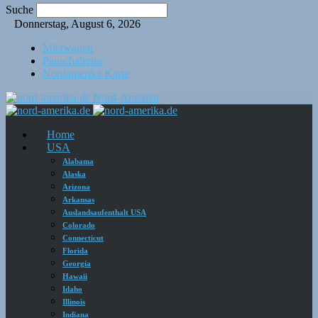
Suche
Donnerstag, August 6, 2026
Mietwagen
Pauschalreise
Nordamerika Karte
Nord-Amerika
Home
USA
Alabama
Alaska
Arizona
Arkansas
Auslandsaufenthalt USA
Colorado
Connecticut
Florida
Georgia
Hawaii
Idaho
Illinois
Indiana