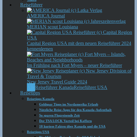
Reiseführer
AMERICA Journal
MERIAN scout Louisiana
Capital Region USA mit dem neuen Reiseführer 2024
kennenlernen
Im Frühling nach Fort Myers – neuer Reiseführer
New Jersey Travel Guide 2024
Alle
Reiseführer Kanada
Reiseführer USA
Reisetipps
Reisetipps Kanada
Geldspar Tipps im Nordamerika Urlaub
Nützliche Reise-Apps für den Kanada-Aufenthalt
So sparen Flugreisende Zeit
Der TSA LOCK Vorteil bei Koffern
10 kuriose Fakten über Kanada und die USA
Reisetipps USA