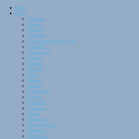
Home
USA
Alabama
Alaska
Arizona
Arkansas
Auslandsaufenthalt USA
Colorado
Connecticut
Florida
Georgia
Hawaii
Idaho
Illinois
Indiana
Kalifornien
Kansas
Kentucky
Louisiana
Maine
Maryland
Massachusetts
Michigan
Minnesota