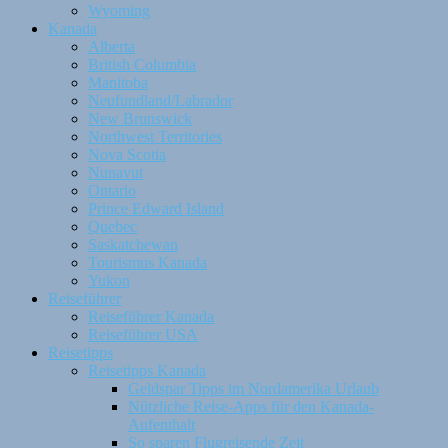
Wyoming
Kanada
Alberta
British Columbia
Manitoba
Neufundland/Labrador
New Brunswick
Northwest Territories
Nova Scotia
Nunavut
Ontario
Prince Edward Island
Quebec
Saskatchewan
Tourismus Kanada
Yukon
Reiseführer
Reiseführer Kanada
Reiseführer USA
Reisetipps
Reisetipps Kanada
Geldspar Tipps im Nordamerika Urlaub
Nützliche Reise-Apps für den Kanada-
Aufenthalt
So sparen Flugreisende Zeit