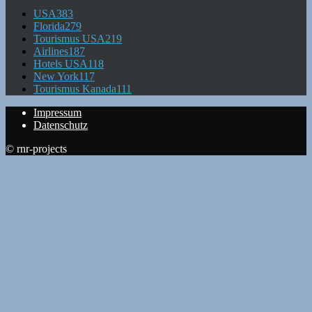
USA
383
Florida
279
Tourismus USA
219
Airlines
187
Hotels USA
118
New York
117
Tourismus Kanada
111
Impressum
Datenschutz
© rnr-projects