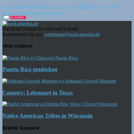
usa
quebec
san francisco
texas
Virginia
restaurants
seattle
toronto
vancouver
Übernachten
winter
Weihnachten
Xmas
Das Reise Journal für USA und Kanada
Kontaktieren Sie uns:
webmaster@nord-amerika.de
Mehr erfahren
Puerto Rico entdecken
Country: Lebensart in Texas
Native American Tribes in Wisconsin
Beliebte Kategorie