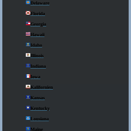
Delaware
Florida
Georgia
Hawaii
Idaho
Illinois
Indiana
Iowa
Kalifornien
Kansas
Kentucky
Lousiana
Maine