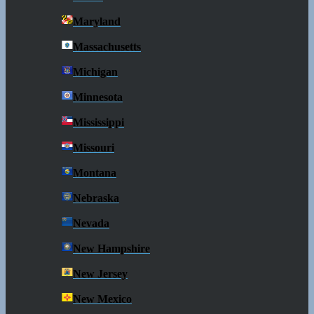
Maryland
Massachusetts
Michigan
Minnesota
Mississippi
Missouri
Montana
Nebraska
Nevada
New Hampshire
New Jersey
New Mexico