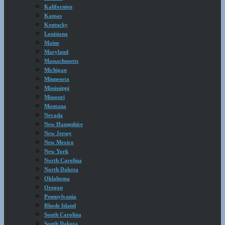
Kalifornien
Kansas
Kentucky
Louisiana
Maine
Maryland
Massachusetts
Michigan
Minnesota
Mississippi
Missouri
Montana
Nevada
New Hampshire
New Jersey
New Mexico
New York
North Carolina
North Dakota
Oklahoma
Oregon
Pennsylvania
Rhode Island
South Carolina
South Dakota