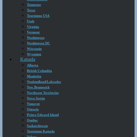
Tennessee
Texas
Tourismus USA
Utah
Virginia
Vermont
Washington
Washington DC
Wisconsin
Wyoming
Kanada
Alberta
British Columbia
Manitoba
Neufundland/Labrador
New Brunswick
Northwest Territories
Nova Scotia
Nunavut
Ontario
Prince Edward Island
Quebec
Saskatchewan
Tourismus Kanada
Yukon