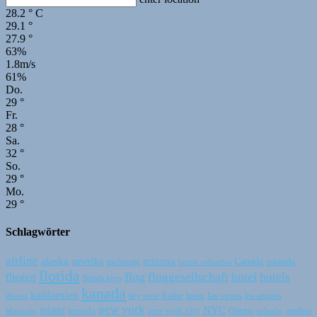
28.2
°
C
29.1
°
27.9
°
63%
1.8m/s
61%
Do.
29
°
Fr.
28
°
Sa.
32
°
So.
29
°
Mo.
29
°
Schlagwörter
airline
alaska
arizona
amerika
Canada
colorado
anchorage
british columbia
florida
flug
fluggesellschaft
hotel
hotels
fliegen
florida keys
kanada
kalifornien
las vegas
los angeles
illinois
key west
Kultur
kunst
new york
NYC
miami
new york city
nevada
Ontario
Manitoba
outdoor
orlando