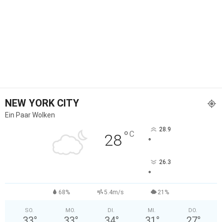
NEW YORK CITY
Ein Paar Wolken
28.9
°
C
28
°
26.3
°
68%
5.4m/s
21%
SO.
MO.
DI.
MI.
DO.
33
°
33
°
34
°
31
°
27
°