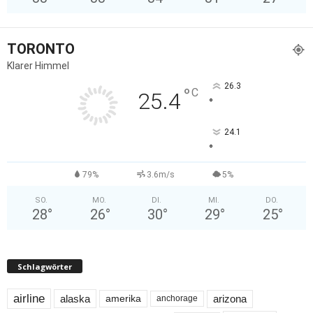
TORONTO
Klarer Himmel
26.3
°
C
25.4
°
24.1
°
79%
3.6m/s
5%
SO.
MO.
DI.
MI.
DO.
28
°
26
°
30
°
29
°
25
°
Schlagwörter
airline
alaska
arizona
amerika
anchorage