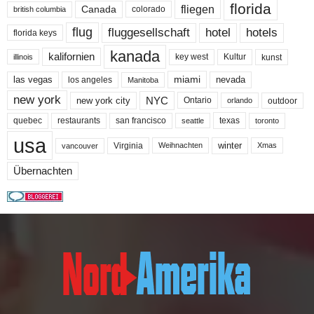
florida
fliegen
Canada
colorado
british columbia
flug
fluggesellschaft
hotel
hotels
florida keys
kanada
kalifornien
key west
Kultur
kunst
illinois
miami
nevada
las vegas
los angeles
Manitoba
new york
NYC
new york city
Ontario
outdoor
orlando
quebec
san francisco
texas
restaurants
toronto
seattle
usa
winter
Virginia
Weihnachten
Xmas
vancouver
Übernachten