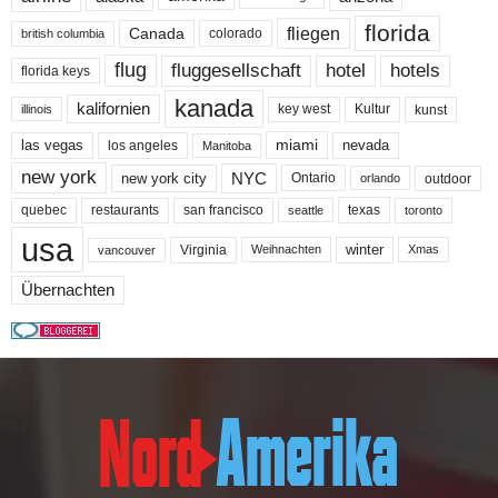
florida
fliegen
Canada
colorado
british columbia
flug
fluggesellschaft
hotel
hotels
florida keys
kanada
kalifornien
key west
Kultur
kunst
illinois
miami
nevada
las vegas
los angeles
Manitoba
new york
NYC
new york city
Ontario
outdoor
orlando
quebec
san francisco
texas
restaurants
toronto
seattle
usa
winter
Virginia
Weihnachten
Xmas
vancouver
Übernachten