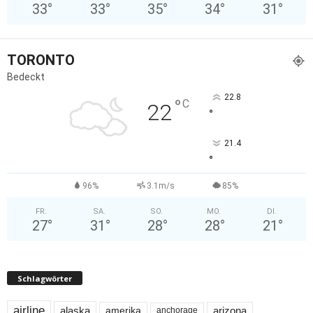
33
°
33
°
35
°
34
°
31
°
TORONTO
Bedeckt
22.8
°
C
22
°
21.4
°
96%
3.1m/s
85%
FR.
SA.
SO.
MO.
DI.
27
°
31
°
28
°
28
°
21
°
Schlagwörter
airline
alaska
arizona
amerika
anchorage