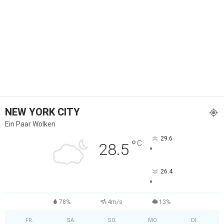
NEW YORK CITY
Ein Paar Wolken
29.6
°
C
28.5
°
26.4
°
78%
4m/s
13%
FR.
SA.
SO.
MO.
DI.