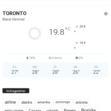
TORONTO
Klarer Himmel
20.8
°
C
19.8
°
18.9
°
78%
3.6m/s
0%
SO.
MO.
DI.
MI.
DO.
27
°
28
°
28
°
26
°
22
°
Schlagwörter
airline
alaska
arizona
amerika
anchorage
florida
fliegen
Canada
colorado
british columbia