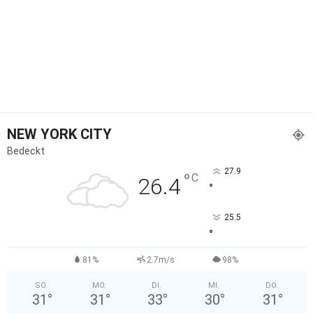
NEW YORK CITY
Bedeckt
27.9
°
C
26.4
°
25.5
°
81%
2.7m/s
98%
SO.
MO.
DI.
MI.
DO.
31
°
31
°
33
°
30
°
31
°