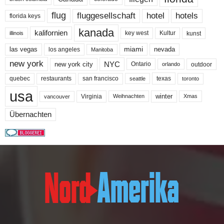
flug
fluggesellschaft
hotel
hotels
florida keys
kanada
kalifornien
key west
Kultur
kunst
illinois
miami
nevada
las vegas
los angeles
Manitoba
new york
NYC
new york city
Ontario
outdoor
orlando
quebec
san francisco
texas
restaurants
toronto
seattle
usa
winter
Virginia
Weihnachten
Xmas
vancouver
Übernachten