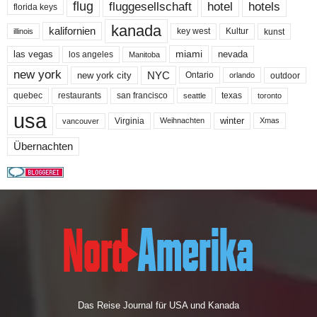
flug
fluggesellschaft
hotel
hotels
florida keys
kanada
kalifornien
key west
Kultur
kunst
illinois
miami
nevada
las vegas
los angeles
Manitoba
new york
NYC
new york city
Ontario
outdoor
orlando
quebec
san francisco
texas
restaurants
toronto
seattle
usa
winter
Virginia
Weihnachten
Xmas
vancouver
Übernachten
Das Reise Journal für USA und Kanada