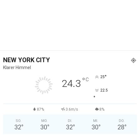
NEW YORK CITY
Klarer Himmel
°
25
°
C
24.3
22.5
°
87%
3.6m/s
8%
SO.
MO.
DI.
MI.
DO.
32
°
30
°
32
°
30
°
28
°