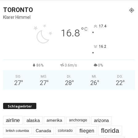
TORONTO
Klarer Himmel
17.4
°
C
16.8
°
16.2
°
86%
3.6m/s
0%
SO.
MO.
DI.
MI.
DO.
27
°
27
°
28
°
26
°
22
°
Schlagwörter
airline
alaska
arizona
amerika
anchorage
florida
fliegen
Canada
colorado
british columbia