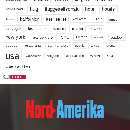
flug
fluggesellschaft
hotel
hotels
florida keys
kanada
kalifornien
key west
Kultur
kunst
illinois
miami
nevada
las vegas
los angeles
Manitoba
new york
NYC
new york city
Ontario
outdoor
orlando
quebec
san francisco
texas
restaurants
toronto
seattle
usa
winter
Virginia
Weihnachten
Xmas
vancouver
Übernachten