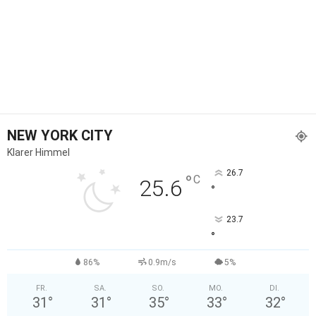
NEW YORK CITY
Klarer Himmel
26.7
°
C
25.6
°
23.7
°
86%
0.9m/s
5%
FR.
SA.
SO.
MO.
DI.
31
°
31
°
35
°
33
°
32
°