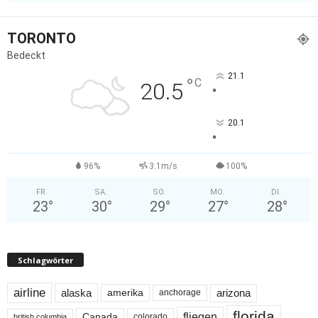
TORONTO
Bedeckt
21.1
°
C
20.5
°
20.1
°
96%
3.1m/s
100%
FR.
SA.
SO.
MO.
DI.
23
°
30
°
29
°
27
°
28
°
Schlagwörter
airline
alaska
arizona
amerika
anchorage
florida
fliegen
Canada
colorado
british columbia