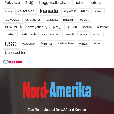
flug
fluggesellschaft
hotel
hotels
florida keys
kanada
kalifornien
key west
Kultur
kunst
illinois
miami
nevada
las vegas
los angeles
Manitoba
new york
NYC
new york city
Ontario
outdoor
orlando
quebec
san francisco
texas
restaurants
toronto
seattle
usa
winter
Virginia
Weihnachten
Xmas
vancouver
Übernachten
Das Reise Journal für USA und Kanada