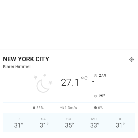
NEW YORK CITY
Klarer Himmel
27.9
°
C
27.1
°
°
25
83%
1.3m/s
6%
FR.
SA.
SO.
MO.
DI.
31
°
31
°
35
°
33
°
31
°