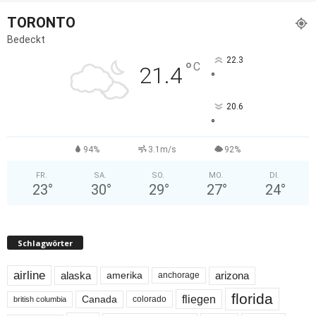
TORONTO
Bedeckt
22.3
°
C
21.4
°
20.6
°
94%
3.1m/s
92%
FR.
SA.
SO.
MO.
DI.
23
°
30
°
29
°
27
°
24
°
Schlagwörter
airline
alaska
arizona
amerika
anchorage
florida
fliegen
Canada
colorado
british columbia