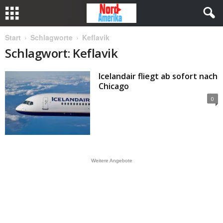
Start
Schlagworte
Keflavik
Schlagwort: Keflavik
Icelandair fliegt ab sofort nach
Chicago
0
Weitere Angebote