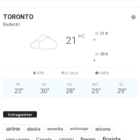
TORONTO
Bedeckt
21.8
°
C
21
°
20.6
°
93%
3.1m/s
100%
FR.
SA.
SO.
MO.
DI.
23
°
30
°
28
°
25
°
29
°
Schlagwörter
airline
alaska
arizona
amerika
anchorage
florida
fliegen
Canada
colorado
british columbia