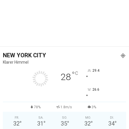
NEW YORK CITY
Klarer Himmel
29.4
°
C
28
°
26.6
°
78%
1.8m/s
3%
FR.
SA.
SO.
MO.
DI.
32
°
31
°
35
°
32
°
34
°