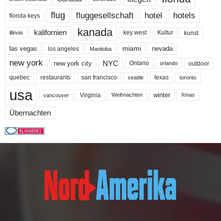
flug
fluggesellschaft
hotel
hotels
florida keys
kanada
kalifornien
key west
Kultur
kunst
illinois
miami
nevada
las vegas
los angeles
Manitoba
new york
NYC
new york city
Ontario
outdoor
orlando
quebec
san francisco
texas
restaurants
toronto
seattle
usa
winter
Virginia
Weihnachten
Xmas
vancouver
Übernachten