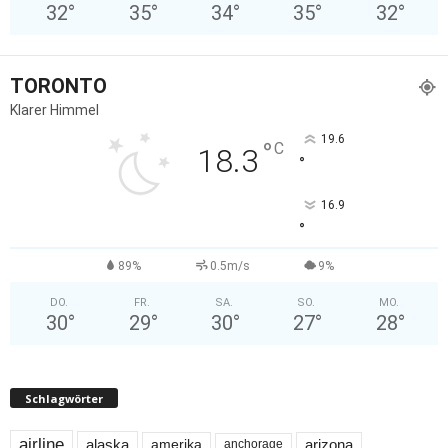
32
°
35
°
34
°
35
°
32
°
TORONTO
Klarer Himmel
19.6
°
C
18.3
°
16.9
°
89%
0.5m/s
9%
DO.
FR.
SA.
SO.
MO.
30
°
29
°
30
°
27
°
28
°
Schlagwörter
airline
alaska
arizona
amerika
anchorage