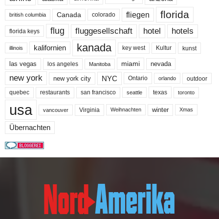
florida
fliegen
Canada
colorado
british columbia
flug
fluggesellschaft
hotel
hotels
florida keys
kanada
kalifornien
key west
Kultur
kunst
illinois
miami
nevada
las vegas
los angeles
Manitoba
new york
NYC
new york city
Ontario
outdoor
orlando
quebec
san francisco
texas
restaurants
toronto
seattle
usa
winter
Virginia
Weihnachten
Xmas
vancouver
Übernachten