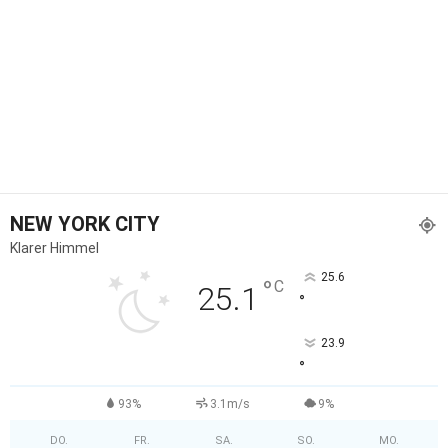
NEW YORK CITY
Klarer Himmel
25.6
°
C
25.1
°
23.9
°
93%
3.1m/s
9%
DO.
FR.
SA.
SO.
MO.