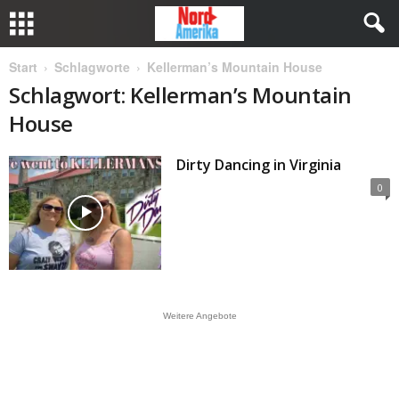
Start
Schlagworte
Kellerman’s Mountain House
Schlagwort: Kellerman’s Mountain
House
Dirty Dancing in Virginia
0
Weitere Angebote