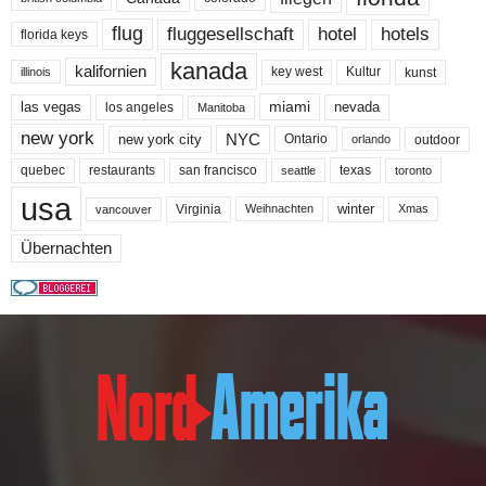
flug
fluggesellschaft
hotel
hotels
florida keys
kanada
kalifornien
key west
Kultur
kunst
illinois
miami
nevada
las vegas
los angeles
Manitoba
new york
NYC
new york city
Ontario
outdoor
orlando
quebec
san francisco
texas
restaurants
toronto
seattle
usa
winter
Virginia
Weihnachten
Xmas
vancouver
Übernachten