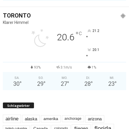
TORONTO
Klarer Himmel
21.2
°
C
20.6
°
20.1
°
93%
3.1m/s
1%
SA.
SO.
MO.
DI.
MI.
30
°
29
°
27
°
28
°
23
°
Schlagwörter
airline
alaska
arizona
amerika
anchorage
florida
fliegen
Canada
colorado
british columbia