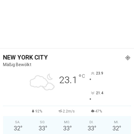
NEW YORK CITY
Mäßig Bewölkt
23.9
°
C
23.1
°
21.4
°
92%
2.2m/s
47%
SA.
SO.
MO.
DI.
MI.
32
°
33
°
33
°
33
°
32
°