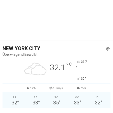
NEW YORK CITY
Überwiegend Bewölkt
33.7
°
C
32.1
°
°
30
69%
1.3m/s
75%
FR.
SA.
SO.
MO.
DI.
32
°
33
°
35
°
33
°
32
°