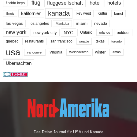
flug
fluggesellschaft
hotel
hotels
florida keys
kanada
kalifornien
key west
Kultur
kunst
illinois
miami
nevada
las vegas
los angeles
Manitoba
new york
NYC
new york city
Ontario
outdoor
orlando
quebec
san francisco
texas
restaurants
toronto
seattle
usa
winter
Virginia
Weihnachten
Xmas
vancouver
Übernachten
Das Reise Journal für USA und Kanada