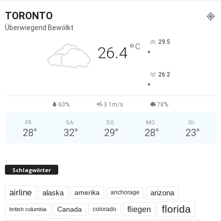
TORONTO
Überwiegend Bewölkt
29.5
°
C
26.4
°
26.2
°
60%
3.1m/s
78%
FR.
SA.
SO.
MO.
DI.
28
°
32
°
29
°
28
°
23
°
Schlagwörter
airline
alaska
arizona
amerika
anchorage
florida
fliegen
Canada
colorado
british columbia