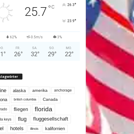
°
26.3
°
C
25.7
°
23.9
62%
0.5m/s
3%
O.
FR.
SA.
SO.
MO.
31
°
26
°
32
°
29
°
22
°
hlagwörter
line
alaska
amerika
anchorage
Canada
zona
british columbia
florida
fliegen
rado
flug
fluggesellschaft
ida keys
el
hotels
kalifornien
illinois