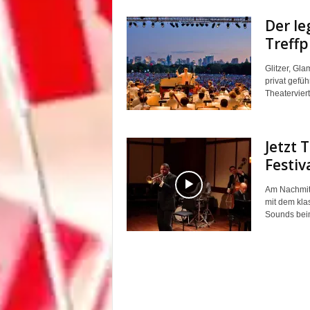
Der le
Treffp
Glitzer, Gl
privat gefüh
Theaterviert
Jetzt 
Festiv
Am Nachmit
mit dem kla
Sounds beim