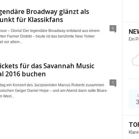
gendäre Broadway glänzt als
unkt für Klassikfans
0
NE
amour – Gloria! Der legendäre Broadway entstand aus einem
rten Farmer Distrikt – heute ist das berühmte New Yorker
Ein 
el vor allem...
Tickets für das Savannah Music
al 2016 buchen
1
tag ein Konzert des Jazzpianisten Marcus Roberts zusammen
ssischen Geiger Daniel Hope – und am Abend dann satte Blues-
D
 Wein...
TO
Klar