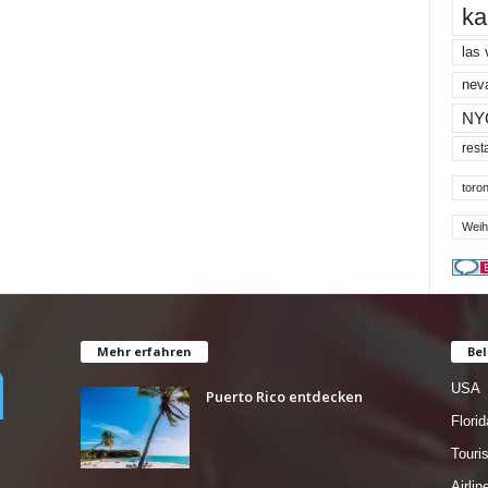
ka
las
nev
NY
rest
toron
Weih
Mehr erfahren
Bel
USA
Puerto Rico entdecken
Florid
Tour
Airlin