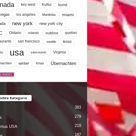
nada
key west
Kultur
kunst
miami
 vegas
los angeles
Manitoba
new york
ada
new york city
C
quebec
Ontario
outdoor
orlando
san francisco
texas
aurants
seattle
usa
Virginia
to
vancouver
winter
Übernachten
nachten
Xmas
iebte Kategorie
383
279
a
219
ismus USA
187
es