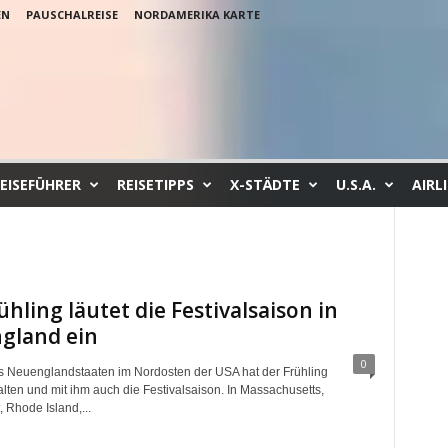
EN
PAUSCHALREISE
NORDAMERIKA KARTE
EISEFÜHRER
REISETIPPS
X-STÄDTE
U.S.A.
AIRL
ühling läutet die Festivalsaison in
gland ein
0
s Neuenglandstaaten im Nordosten der USA hat der Frühling
lten und mit ihm auch die Festivalsaison. In Massachusetts,
 Rhode Island,...