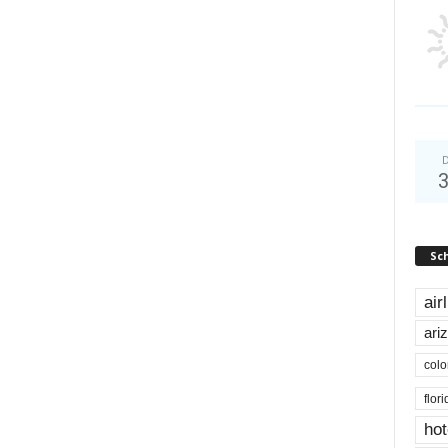
D
Sc
air
ari
colo
flor
hot