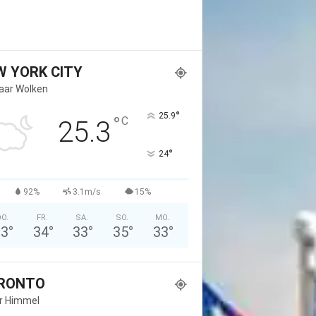
W YORK CITY
Paar Wolken
°
25.9
°
C
25.3
°
24
92%
3.1m/s
15%
O.
FR.
SA.
SO.
MO.
33
°
34
°
33
°
35
°
33
°
RONTO
er Himmel