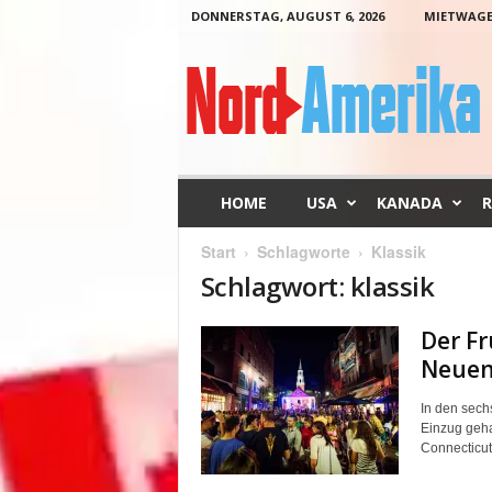
DONNERSTAG, AUGUST 6, 2026
MIETWAG
N
o
r
d
-
A
m
HOME
USA
KANADA
R
e
r
Start
Schlagworte
Klassik
i
Schlagwort: klassik
k
a
Der Fr
Neuen
In den sech
Einzug geha
Connecticut,