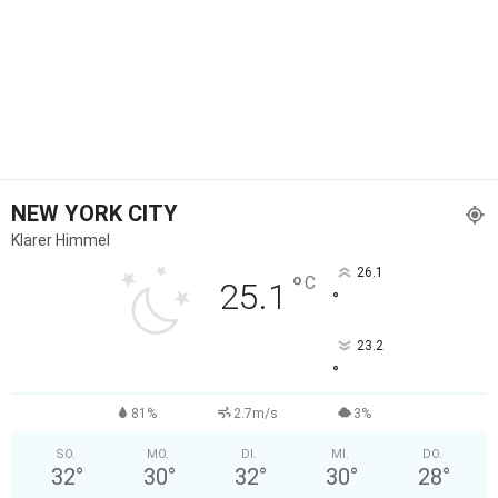
NEW YORK CITY
Klarer Himmel
26.1
°
C
25.1
°
23.2
°
81%
2.7m/s
3%
SO.
MO.
DI.
MI.
DO.
32
°
30
°
32
°
30
°
28
°