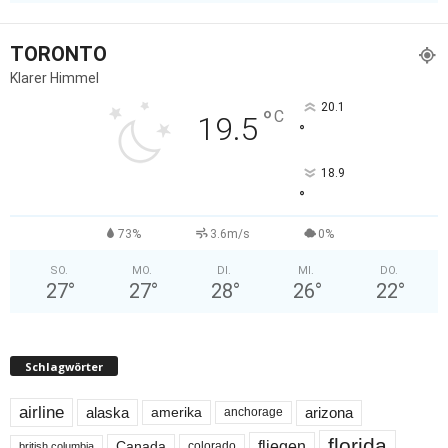
TORONTO
Klarer Himmel
20.1
°
C
19.5
°
18.9
°
73%
3.6m/s
0%
SO.
MO.
DI.
MI.
DO.
27
°
27
°
28
°
26
°
22
°
Schlagwörter
airline
alaska
arizona
amerika
anchorage
florida
fliegen
Canada
colorado
british columbia