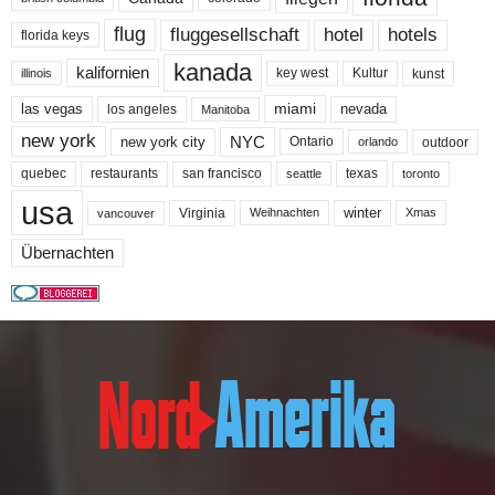
flug
fluggesellschaft
hotel
hotels
florida keys
kanada
kalifornien
key west
Kultur
kunst
illinois
miami
nevada
las vegas
los angeles
Manitoba
new york
NYC
new york city
Ontario
outdoor
orlando
quebec
san francisco
texas
restaurants
toronto
seattle
usa
winter
Virginia
Weihnachten
Xmas
vancouver
Übernachten