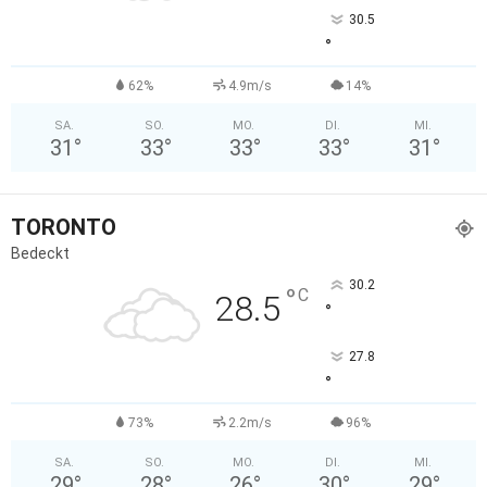
30.5
°
62%
4.9m/s
14%
SA.
SO.
MO.
DI.
MI.
31
°
33
°
33
°
33
°
31
°
TORONTO
Bedeckt
30.2
°
C
28.5
°
27.8
°
73%
2.2m/s
96%
SA.
SO.
MO.
DI.
MI.
29
°
28
°
26
°
30
°
29
°