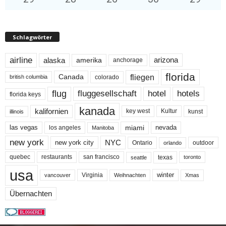
Schlagwörter
airline
alaska
arizona
amerika
anchorage
florida
fliegen
Canada
colorado
british columbia
flug
fluggesellschaft
hotel
hotels
florida keys
kanada
kalifornien
key west
Kultur
kunst
illinois
miami
nevada
las vegas
los angeles
Manitoba
new york
NYC
new york city
Ontario
outdoor
orlando
quebec
san francisco
texas
restaurants
toronto
seattle
usa
winter
Virginia
Weihnachten
Xmas
vancouver
Übernachten