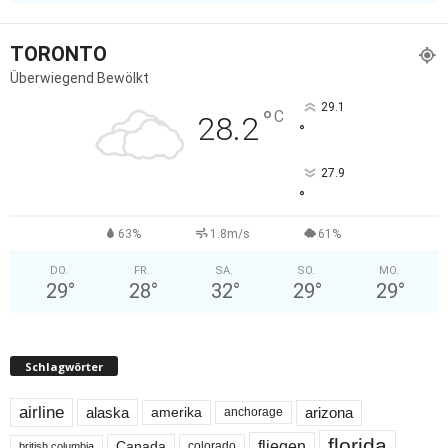
TORONTO
Überwiegend Bewölkt
29.1
°
C
28.2
°
27.9
°
63%
1.8m/s
61%
DO.
FR.
SA.
SO.
MO.
29
°
28
°
32
°
29
°
29
°
Schlagwörter
airline
alaska
arizona
amerika
anchorage
florida
fliegen
Canada
colorado
british columbia