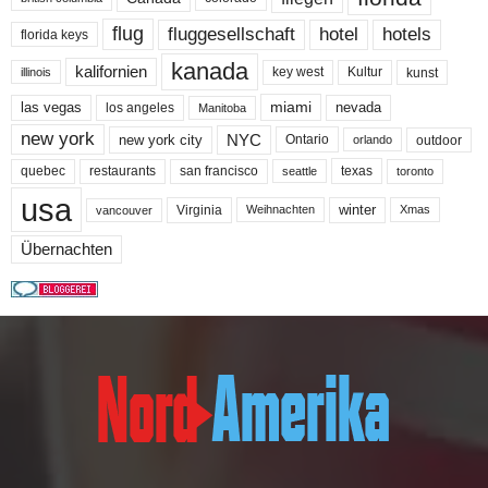
flug
fluggesellschaft
hotel
hotels
florida keys
kanada
kalifornien
key west
Kultur
kunst
illinois
miami
nevada
las vegas
los angeles
Manitoba
new york
NYC
new york city
Ontario
outdoor
orlando
quebec
san francisco
texas
restaurants
toronto
seattle
usa
winter
Virginia
Weihnachten
Xmas
vancouver
Übernachten