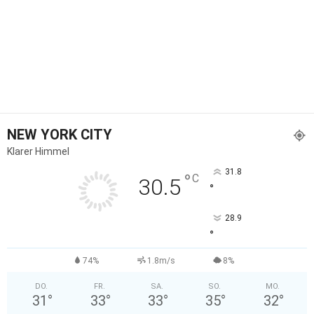
NEW YORK CITY
Klarer Himmel
31.8
°
C
30.5
°
28.9
°
74%
1.8m/s
8%
DO.
FR.
SA.
SO.
MO.
31
°
33
°
33
°
35
°
32
°