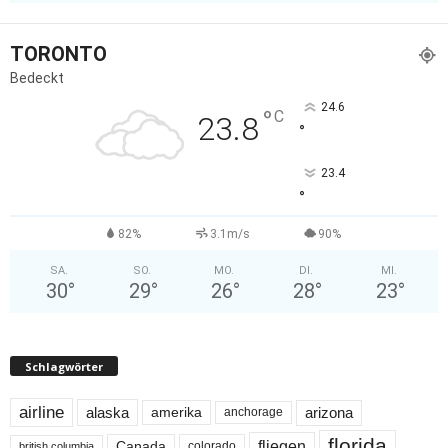
TORONTO
Bedeckt
24.6
°
C
23.8
°
23.4
°
82%
3.1m/s
90%
SA.
SO.
MO.
DI.
MI.
30
°
29
°
26
°
28
°
23
°
Schlagwörter
airline
alaska
arizona
amerika
anchorage
florida
fliegen
Canada
colorado
british columbia