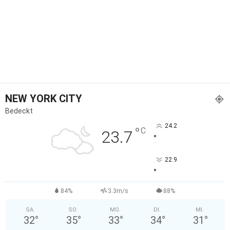
NEW YORK CITY
Bedeckt
24.2
°
C
23.7
°
22.9
°
84%
3.3m/s
88%
SA.
SO.
MO.
DI.
MI.
32
°
35
°
33
°
34
°
31
°