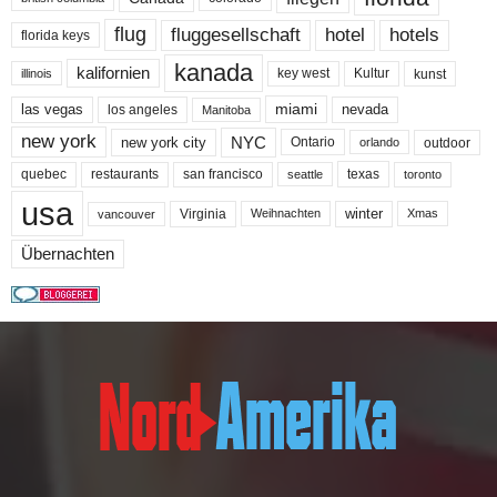
flug
fluggesellschaft
hotel
hotels
florida keys
kanada
kalifornien
key west
Kultur
kunst
illinois
miami
nevada
las vegas
los angeles
Manitoba
new york
NYC
new york city
Ontario
outdoor
orlando
quebec
san francisco
texas
restaurants
toronto
seattle
usa
winter
Virginia
Weihnachten
Xmas
vancouver
Übernachten