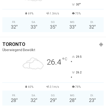
°
30
69%
1.3m/s
75%
FR.
SA.
SO.
MO.
DI.
32
°
33
°
35
°
33
°
32
°
TORONTO
Überwiegend Bewölkt
29.5
°
C
26.4
°
26.2
°
60%
3.1m/s
78%
FR.
SA.
SO.
MO.
DI.
28
°
32
°
29
°
28
°
23
°