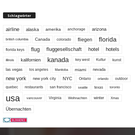
Schlagwörter
airline
alaska
arizona
amerika
anchorage
florida
fliegen
Canada
colorado
british columbia
flug
fluggesellschaft
hotel
hotels
florida keys
kanada
kalifornien
key west
Kultur
kunst
illinois
miami
nevada
las vegas
los angeles
Manitoba
new york
NYC
new york city
Ontario
outdoor
orlando
quebec
san francisco
texas
restaurants
toronto
seattle
usa
winter
Virginia
Weihnachten
Xmas
vancouver
Übernachten