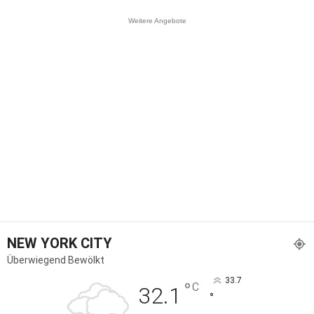
Weitere Angebote
NEW YORK CITY
Überwiegend Bewölkt
33.7
°
C
32.1
°