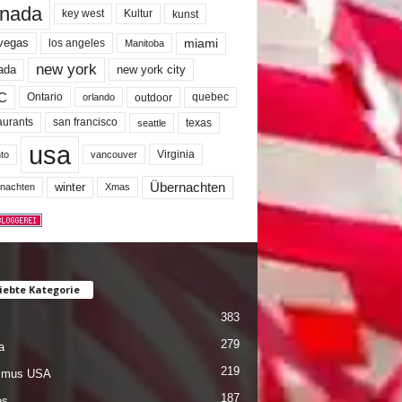
nada
key west
Kultur
kunst
miami
 vegas
los angeles
Manitoba
new york
ada
new york city
C
quebec
Ontario
outdoor
orlando
san francisco
texas
aurants
seattle
usa
Virginia
to
vancouver
winter
Übernachten
nachten
Xmas
iebte Kategorie
383
279
a
219
ismus USA
187
es