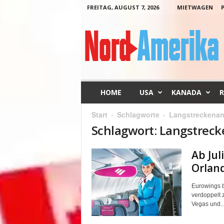
FREITAG, AUGUST 7, 2026
MIETWAGEN
N
o
r
d
-
A
m
HOME
USA
KANADA
R
e
r
Start
Schlagworte
Langstreckena
i
Schlagwort: Langstrec
k
a
Ab Jul
Orland
Eurowings b
verdoppelt 
Vegas und..