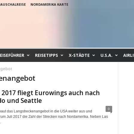
PAUSCHALREISE
NORDAMERIKA KARTE
EISEFÜHRER
REISETIPPS
X-STÄDTE
U.S.A.
AIRL
ngebot
kenangebot
i 2017 fliegt Eurowings auch nach
o und Seattle
0
aut das Langstreckenangebot in die USA weiter aus und
zum Juli 2017 die Zahl der Strecken nach Nordamerika. Neben Las
.