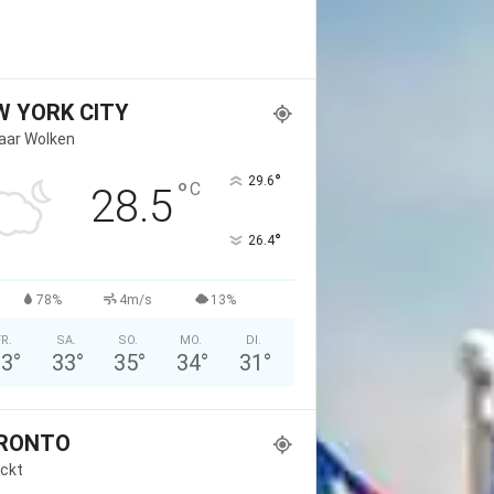
W YORK CITY
Paar Wolken
°
29.6
°
C
28.5
°
26.4
78%
4m/s
13%
FR.
SA.
SO.
MO.
DI.
33
°
33
°
35
°
34
°
31
°
RONTO
ckt