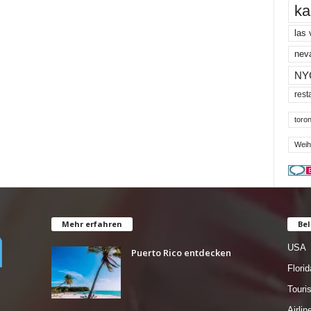
ka
las
nev
NY
rest
toron
Weih
Mehr erfahren
Bel
USA
Puerto Rico entdecken
Florid
Tour
Airlin