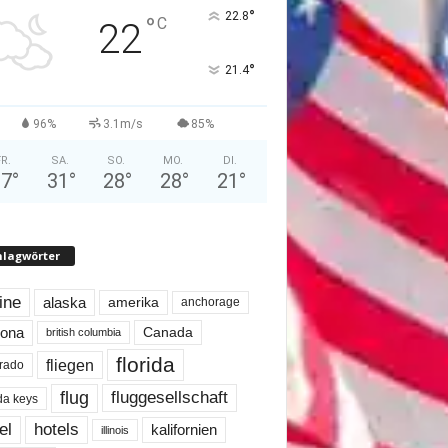
°
22.8
°
C
22
°
21.4
96%
3.1m/s
85%
FR.
SA.
SO.
MO.
DI.
27
°
31
°
28
°
28
°
21
°
hlagwörter
line
alaska
amerika
anchorage
Canada
zona
british columbia
florida
fliegen
rado
flug
fluggesellschaft
ida keys
el
hotels
kalifornien
illinois