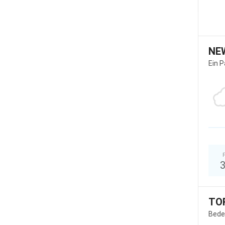
NE
Ein 
TO
Bede