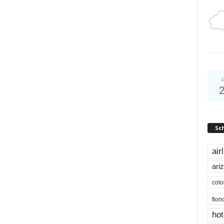
Sc
air
ari
colo
flor
hot