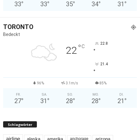
33
°
33
°
35
°
34
°
31
°
TORONTO
Bedeckt
22.8
°
C
22
°
21.4
°
96%
3.1m/s
85%
FR.
SA.
SO.
MO.
DI.
27
°
31
°
28
°
28
°
21
°
Schlagwörter
airline
alaska
arizona
amerika
anchorage