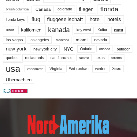
florida
fliegen
Canada
colorado
british columbia
flug
fluggesellschaft
hotel
hotels
florida keys
kanada
kalifornien
key west
Kultur
kunst
illinois
miami
nevada
las vegas
los angeles
Manitoba
new york
NYC
new york city
Ontario
outdoor
orlando
quebec
san francisco
texas
restaurants
toronto
seattle
usa
winter
Virginia
Weihnachten
Xmas
vancouver
Übernachten