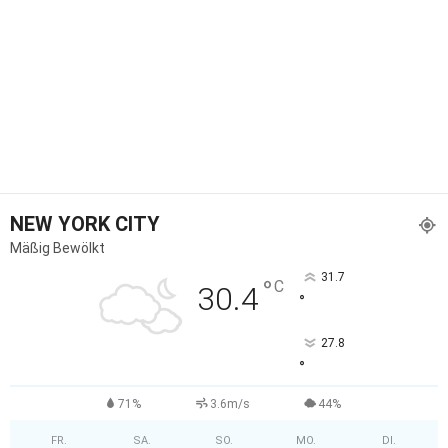
NEW YORK CITY
Mäßig Bewölkt
31.7
°
C
30.4
°
27.8
°
71%
3.6m/s
44%
FR.
SA.
SO.
MO.
DI.