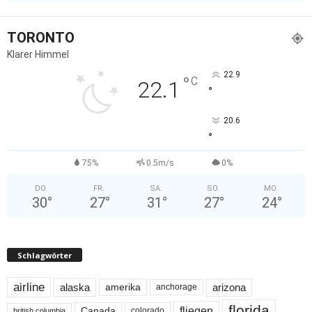
TORONTO
Klarer Himmel
22.9
°
C
22.1
°
20.6
°
75%
0.5m/s
0%
DO.
FR.
SA.
SO.
MO.
30
°
27
°
31
°
27
°
24
°
Schlagwörter
airline
alaska
arizona
amerika
anchorage
florida
fliegen
Canada
colorado
british columbia