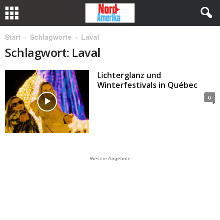
Start
Schlagworte
Laval
Schlagwort: Laval
Lichterglanz und
Winterfestivals in Québec
0
Weitere Angebote