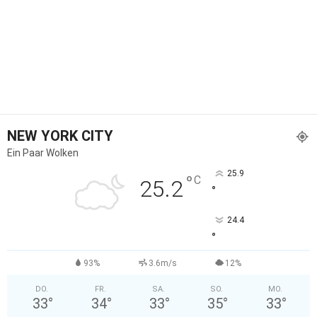
NEW YORK CITY
Ein Paar Wolken
25.9
°
C
25.2
°
24.4
°
93%
3.6m/s
12%
DO.
FR.
SA.
SO.
MO.
33
°
34
°
33
°
35
°
33
°