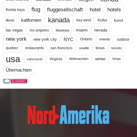
flug
fluggesellschaft
hotel
hotels
florida keys
kanada
kalifornien
key west
Kultur
kunst
illinois
miami
nevada
las vegas
los angeles
Manitoba
new york
NYC
new york city
Ontario
outdoor
orlando
quebec
san francisco
texas
restaurants
toronto
seattle
usa
winter
Virginia
Weihnachten
Xmas
vancouver
Übernachten