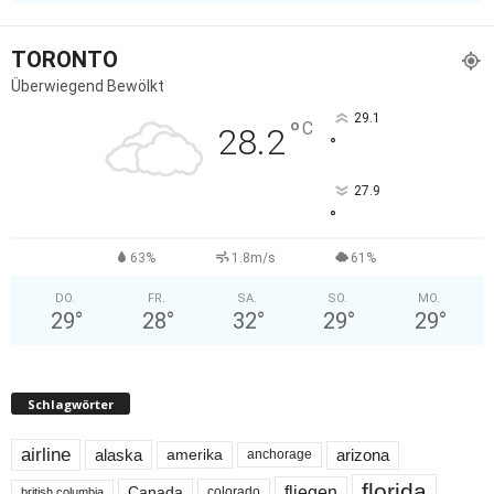
TORONTO
Überwiegend Bewölkt
29.1
°
C
28.2
°
27.9
°
63%
1.8m/s
61%
DO.
FR.
SA.
SO.
MO.
29
°
28
°
32
°
29
°
29
°
Schlagwörter
airline
alaska
arizona
amerika
anchorage
florida
fliegen
Canada
colorado
british columbia