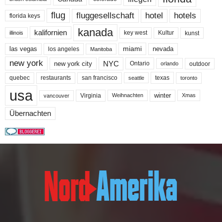
flug
fluggesellschaft
hotel
hotels
florida keys
kanada
kalifornien
key west
Kultur
kunst
illinois
miami
nevada
las vegas
los angeles
Manitoba
new york
NYC
new york city
Ontario
outdoor
orlando
quebec
san francisco
texas
restaurants
toronto
seattle
usa
winter
Virginia
Weihnachten
Xmas
vancouver
Übernachten