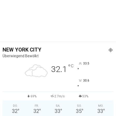
NEW YORK CITY
Überwiegend Bewölkt
33.5
°
C
32.1
°
30.6
°
69%
2.7m/s
53%
DO.
FR.
SA.
SO.
MO.
32
°
32
°
33
°
35
°
33
°