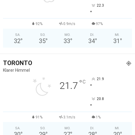
22.3
°
92%
0.9m/s
97%
SA.
SO.
MO.
DI.
MI.
32
°
35
°
33
°
34
°
31
°
TORONTO
Klarer Himmel
21.9
°
C
21.7
°
20.8
°
91%
3.1m/s
1%
SA.
SO.
MO.
DI.
MI.
30
°
29
°
27
°
28
°
20
°