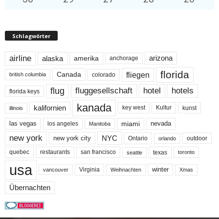
Schlagwörter
airline
alaska
arizona
amerika
anchorage
florida
fliegen
Canada
colorado
british columbia
flug
fluggesellschaft
hotel
hotels
florida keys
kanada
kalifornien
key west
Kultur
kunst
illinois
miami
nevada
las vegas
los angeles
Manitoba
new york
NYC
new york city
Ontario
outdoor
orlando
quebec
san francisco
texas
restaurants
toronto
seattle
usa
winter
Virginia
Weihnachten
Xmas
vancouver
Übernachten