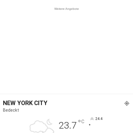
Weitere Angebote
NEW YORK CITY
Bedeckt
24.4
°
C
23.7
°