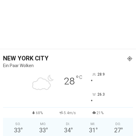
NEW YORK CITY
Ein Paar Wolken
28.9
°
C
28
°
26.3
°
68%
5.4m/s
21%
SO.
MO.
DI.
MI.
DO.
33
°
33
°
34
°
31
°
27
°