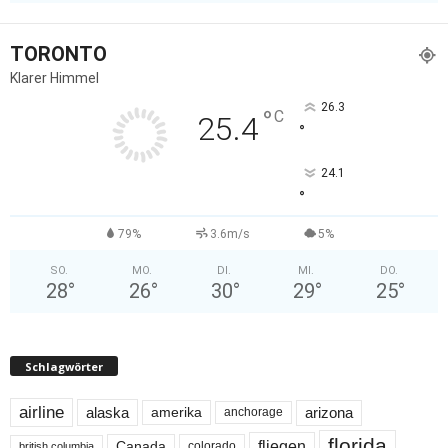
TORONTO
Klarer Himmel
26.3
°
C
25.4
°
24.1
°
79%
3.6m/s
5%
SO.
MO.
DI.
MI.
DO.
28
°
26
°
30
°
29
°
25
°
Schlagwörter
airline
alaska
arizona
amerika
anchorage
florida
fliegen
Canada
colorado
british columbia