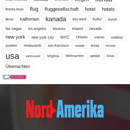
flug
fluggesellschaft
hotel
hotels
florida keys
kanada
kalifornien
key west
Kultur
kunst
illinois
miami
nevada
las vegas
los angeles
Manitoba
new york
NYC
new york city
Ontario
outdoor
orlando
quebec
san francisco
texas
restaurants
toronto
seattle
usa
winter
Virginia
Weihnachten
Xmas
vancouver
Übernachten