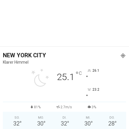
NEW YORK CITY
Klarer Himmel
26.1
°
C
25.1
°
23.2
°
81%
2.7m/s
3%
SO.
MO.
DI.
MI.
DO.
32
°
30
°
32
°
30
°
28
°