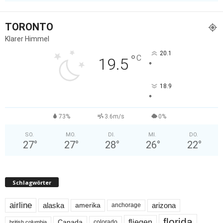
TORONTO
Klarer Himmel
20.1
°
C
19.5
°
18.9
°
73%
3.6m/s
0%
SO.
MO.
DI.
MI.
DO.
27
°
27
°
28
°
26
°
22
°
Schlagwörter
airline
alaska
arizona
amerika
anchorage
florida
fliegen
Canada
colorado
british columbia