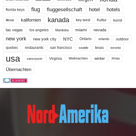
flug
fluggesellschaft
hotel
hotels
florida keys
kanada
kalifornien
key west
Kultur
kunst
illinois
miami
nevada
las vegas
los angeles
Manitoba
new york
NYC
new york city
Ontario
outdoor
orlando
quebec
san francisco
texas
restaurants
toronto
seattle
usa
winter
Virginia
Weihnachten
Xmas
vancouver
Übernachten