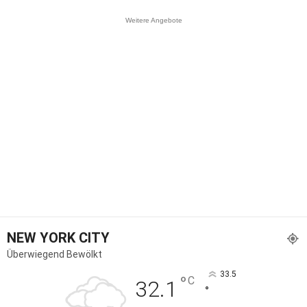
Weitere Angebote
NEW YORK CITY
Überwiegend Bewölkt
33.5
°
C
32.1
°