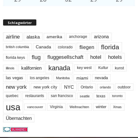
Schlagwörter
airline
alaska
arizona
amerika
anchorage
florida
fliegen
Canada
colorado
british columbia
flug
fluggesellschaft
hotel
hotels
florida keys
kanada
kalifornien
key west
Kultur
kunst
illinois
miami
nevada
las vegas
los angeles
Manitoba
new york
NYC
new york city
Ontario
outdoor
orlando
quebec
san francisco
texas
restaurants
toronto
seattle
usa
winter
Virginia
Weihnachten
Xmas
vancouver
Übernachten