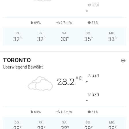
30.6
°
69%
2.7m/s
53%
DO.
FR.
SA.
SO.
MO.
32
°
32
°
33
°
35
°
33
°
TORONTO
Überwiegend Bewölkt
29.1
°
C
28.2
°
27.9
°
63%
1.8m/s
61%
DO.
FR.
SA.
SO.
MO.
29
°
28
°
32
°
29
°
29
°