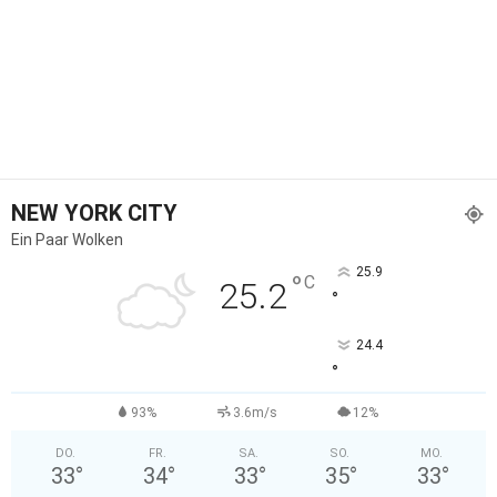
NEW YORK CITY
Ein Paar Wolken
25.9
°
C
25.2
°
24.4
°
93%
3.6m/s
12%
DO.
FR.
SA.
SO.
MO.
33
°
34
°
33
°
35
°
33
°