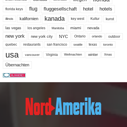
flug
fluggesellschaft
hotel
hotels
florida keys
kanada
kalifornien
key west
Kultur
kunst
illinois
miami
nevada
las vegas
los angeles
Manitoba
new york
NYC
new york city
Ontario
outdoor
orlando
quebec
san francisco
texas
restaurants
toronto
seattle
usa
winter
Virginia
Weihnachten
Xmas
vancouver
Übernachten