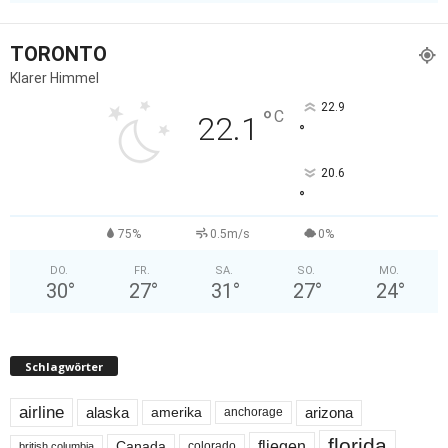
TORONTO
Klarer Himmel
22.9
°
C
22.1
°
20.6
°
75%
0.5m/s
0%
DO.
FR.
SA.
SO.
MO.
30
°
27
°
31
°
27
°
24
°
Schlagwörter
airline
alaska
arizona
amerika
anchorage
florida
fliegen
Canada
colorado
british columbia