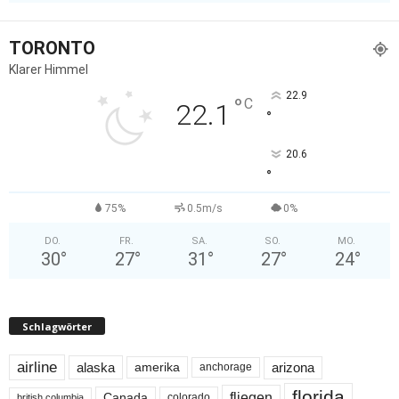
TORONTO
Klarer Himmel
22.9
°
C
22.1
°
20.6
°
75%
0.5m/s
0%
DO.
FR.
SA.
SO.
MO.
30
°
27
°
31
°
27
°
24
°
Schlagwörter
airline
alaska
arizona
amerika
anchorage
florida
fliegen
Canada
colorado
british columbia