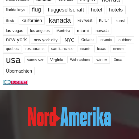
flug
fluggesellschaft
hotel
hotels
florida keys
kanada
kalifornien
key west
Kultur
kunst
illinois
miami
nevada
las vegas
los angeles
Manitoba
new york
NYC
new york city
Ontario
outdoor
orlando
quebec
san francisco
texas
restaurants
toronto
seattle
usa
winter
Virginia
Weihnachten
Xmas
vancouver
Übernachten