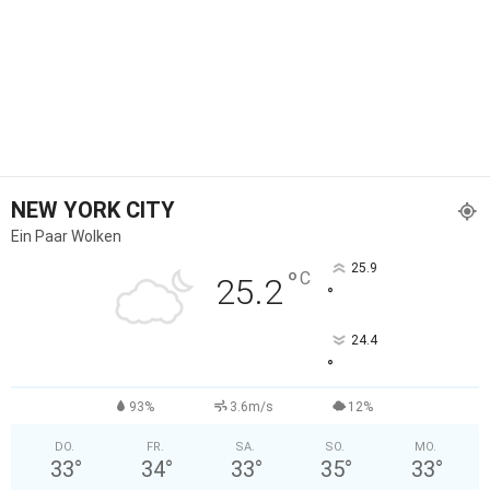
NEW YORK CITY
Ein Paar Wolken
25.9
°
C
25.2
°
24.4
°
93%
3.6m/s
12%
DO.
FR.
SA.
SO.
MO.
33
°
34
°
33
°
35
°
33
°