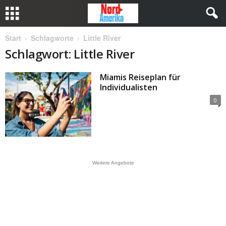
Start
Schlagworte
Little River
Schlagwort: Little River
Miamis Reiseplan für
Individualisten
0
Weitere Angebote