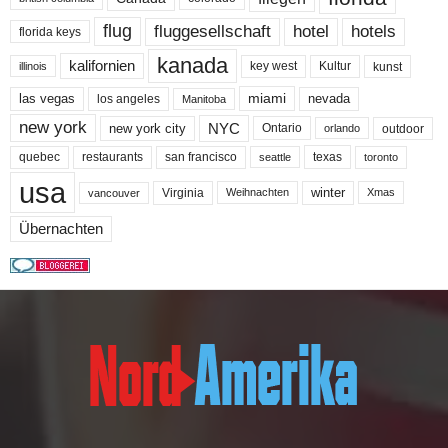
flug
fluggesellschaft
hotel
hotels
florida keys
kanada
kalifornien
key west
Kultur
kunst
illinois
miami
nevada
las vegas
los angeles
Manitoba
new york
NYC
new york city
Ontario
outdoor
orlando
quebec
san francisco
texas
restaurants
toronto
seattle
usa
winter
Virginia
Weihnachten
Xmas
vancouver
Übernachten