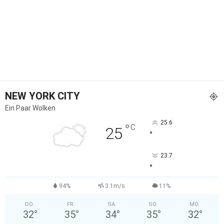
NEW YORK CITY
Ein Paar Wolken
25.6
°
C
25
°
23.7
°
94%
3.1m/s
11%
DO.
FR.
SA.
SO.
MO.
32
°
35
°
34
°
35
°
32
°