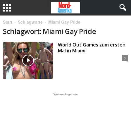
Start
Schlagworte
Miami Gay Pride
Schlagwort: Miami Gay Pride
World Out Games zum ersten
Mal in Miami
0
Weitere Angebote