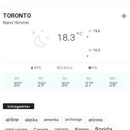
TORONTO
Klarer Himmel
19.6
°
C
18.3
°
16.9
°
89%
0.5m/s
9%
DO.
FR.
SA.
SO.
MO.
30
°
29
°
30
°
27
°
28
°
Schlagwörter
airline
alaska
arizona
amerika
anchorage
florida
fliegen
Canada
colorado
british columbia