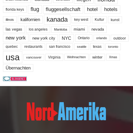
flug
fluggesellschaft
hotel
hotels
florida keys
kanada
kalifornien
key west
Kultur
kunst
illinois
miami
nevada
las vegas
los angeles
Manitoba
new york
NYC
new york city
Ontario
outdoor
orlando
quebec
san francisco
texas
restaurants
toronto
seattle
usa
winter
Virginia
Weihnachten
Xmas
vancouver
Übernachten