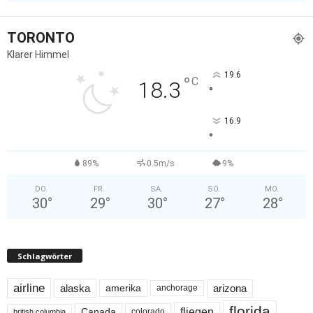
TORONTO
Klarer Himmel
19.6
°
C
18.3
°
16.9
°
89%
0.5m/s
9%
DO.
FR.
SA.
SO.
MO.
30
°
29
°
30
°
27
°
28
°
Schlagwörter
airline
alaska
arizona
amerika
anchorage
florida
fliegen
Canada
colorado
british columbia