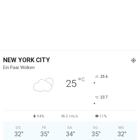
NEW YORK CITY
Ein Paar Wolken
25.6
°
C
25
°
23.7
°
94%
3.1m/s
11%
DO.
FR.
SA.
SO.
MO.
32
°
35
°
34
°
35
°
32
°