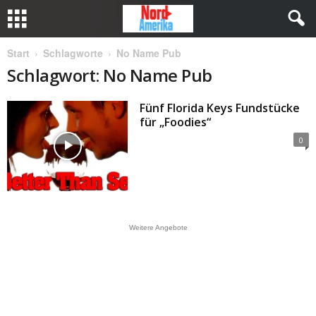
Start
Schlagworte
No Name Pub
Schlagwort: No Name Pub
Fünf Florida Keys Fundstücke
für „Foodies“
0
Weitere Angebote