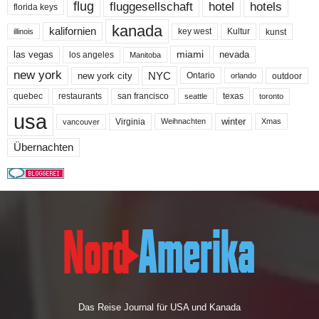
flug
fluggesellschaft
hotel
hotels
florida keys
kanada
kalifornien
key west
Kultur
kunst
illinois
miami
nevada
las vegas
los angeles
Manitoba
new york
NYC
new york city
Ontario
outdoor
orlando
quebec
san francisco
texas
restaurants
toronto
seattle
usa
winter
Virginia
Weihnachten
Xmas
vancouver
Übernachten
Das Reise Journal für USA und Kanada