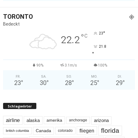
TORONTO
Bedeckt
°
23
°
C
22.2
21.8
°
90%
3.1m/s
100%
FR.
SA.
SO.
MO.
DI.
23
°
30
°
28
°
25
°
29
°
Schlagwörter
airline
alaska
arizona
amerika
anchorage
florida
fliegen
Canada
colorado
british columbia