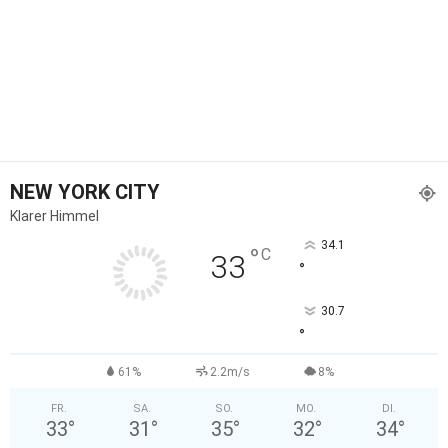
NEW YORK CITY
Klarer Himmel
34.1
°
C
33
°
30.7
°
61%
2.2m/s
8%
FR.
SA.
SO.
MO.
DI.
33
°
31
°
35
°
32
°
34
°