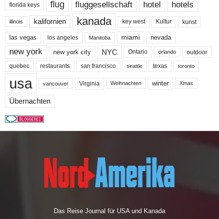
flug
fluggesellschaft
hotel
hotels
florida keys
kanada
kalifornien
key west
Kultur
kunst
illinois
miami
nevada
las vegas
los angeles
Manitoba
new york
NYC
new york city
Ontario
outdoor
orlando
quebec
san francisco
texas
restaurants
toronto
seattle
usa
winter
Virginia
Weihnachten
Xmas
vancouver
Übernachten
Das Reise Journal für USA und Kanada