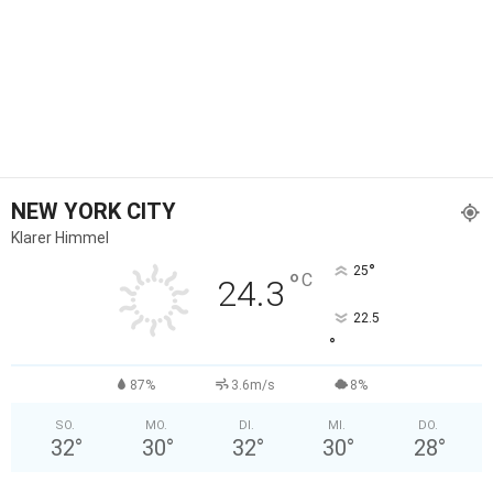
NEW YORK CITY
Klarer Himmel
°
25
°
C
24.3
22.5
°
87%
3.6m/s
8%
SO.
MO.
DI.
MI.
DO.
32
°
30
°
32
°
30
°
28
°