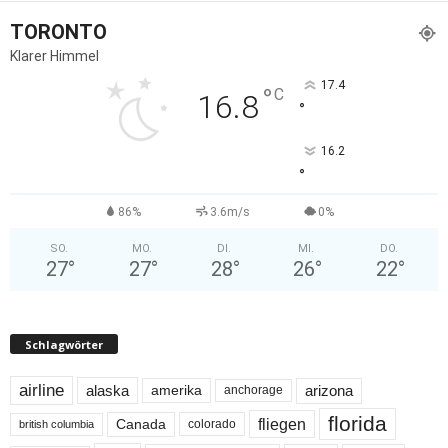
TORONTO
Klarer Himmel
17.4
°
C
16.8
°
16.2
°
86%
3.6m/s
0%
SO.
MO.
DI.
MI.
DO.
27
°
27
°
28
°
26
°
22
°
Schlagwörter
airline
alaska
arizona
amerika
anchorage
florida
fliegen
Canada
colorado
british columbia