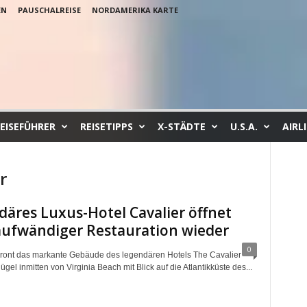
EN
PAUSCHALREISE
NORDAMERIKA KARTE
EISEFÜHRER
REISETIPPS
X-STÄDTE
U.S.A.
AIRL
r
äres Luxus-Hotel Cavalier öffnet
aufwändiger Restauration wieder
0
hront das markante Gebäude des legendären Hotels The Cavalier
gel inmitten von Virginia Beach mit Blick auf die Atlantikküste des...