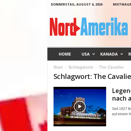
DONNERSTAG, AUGUST 6, 2026
MIETWAG
N
o
r
d
-
A
m
HOME
USA
KANADA
R
e
r
Start
Schlagworte
The Cavalier
i
Schlagwort: The Cavalie
k
a
Legend
nach 
Seit 1927 t
auf einem Hü