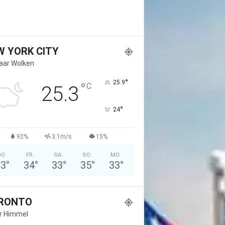
W YORK CITY
Paar Wolken
°
25.9
°
C
25.3
°
24
92%
3.1m/s
15%
O.
FR.
SA.
SO.
MO.
33
°
34
°
33
°
35
°
33
°
RONTO
er Himmel