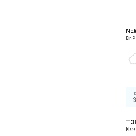
NE
Ein 
D
TO
Klar