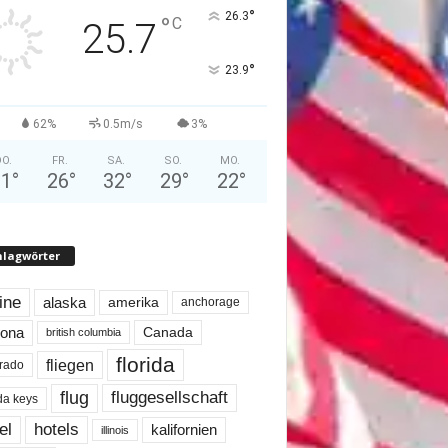
°
26.3
°
C
25.7
°
23.9
62%
0.5m/s
3%
O.
FR.
SA.
SO.
MO.
31
°
26
°
32
°
29
°
22
°
hlagwörter
line
alaska
amerika
anchorage
Canada
zona
british columbia
florida
fliegen
rado
flug
fluggesellschaft
ida keys
el
hotels
kalifornien
illinois