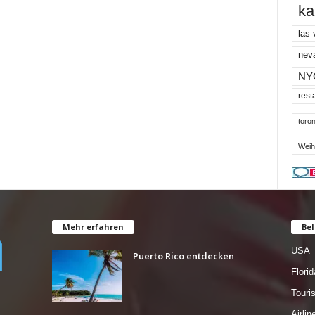
ka
las
nev
NY
rest
toron
Weih
Mehr erfahren
Bel
USA
Puerto Rico entdecken
Florid
Tour
Airlin