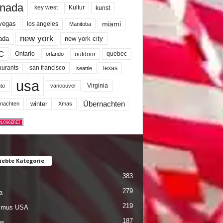
nada
key west
Kultur
kunst
miami
 vegas
los angeles
Manitoba
new york
ada
new york city
C
quebec
Ontario
outdoor
orlando
san francisco
texas
aurants
seattle
usa
Virginia
to
vancouver
winter
Übernachten
nachten
Xmas
iebte Kategorie
383
279
a
219
ismus USA
187
es