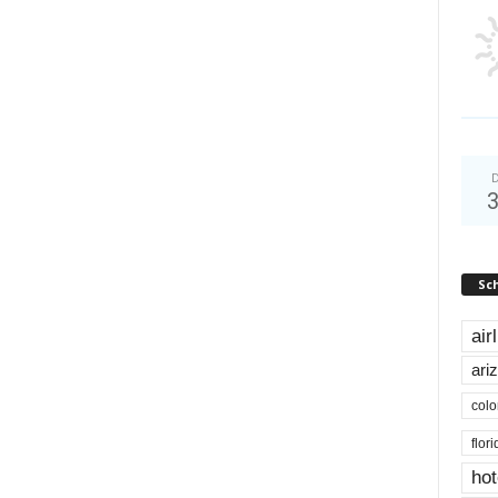
D
Sc
air
ari
colo
flor
hot