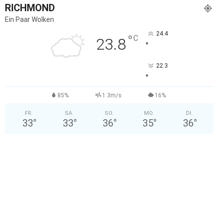
RICHMOND
Ein Paar Wolken
24.4
°
C
23.8
°
22.3
°
85%
1.3m/s
16%
FR.
SA.
SO.
MO.
DI.
33
°
33
°
36
°
35
°
36
°