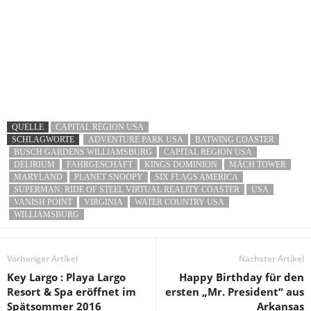
QUELLE
CAPITAL REGION USA
SCHLAGWORTE
ADVENTURE PARK USA
BATWING COASTER
BUSCH GARDENS WILLIAMSBURG
CAPITAL REGION USA
DELIRIUM
FAHRGESCHÄFT
KINGS DOMINION
MÄCH TOWER
MARYLAND
PLANET SNOOPY
SIX FLAGS AMERICA
SUPERMAN: RIDE OF STEEL VIRTUAL REALITY COASTER
USA
VANISH POINT
VIRGINIA
WATER COUNTRY USA
WILLIAMSBURG
Vorheriger Artikel
Nächster Artikel
Key Largo : Playa Largo
Happy Birthday für den
Resort & Spa eröffnet im
ersten „Mr. President“ aus
Spätsommer 2016
Arkansas