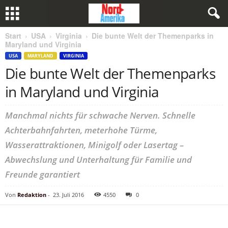
Start
USA
Virginia
Die bunte Welt der Themenparks in
Maryland und Virginia
USA
MARYLAND
VIRGINIA
Die bunte Welt der Themenparks
in Maryland und Virginia
Manchmal nichts für schwache Nerven. Schnelle
Achterbahnfahrten, meterhohe Türme,
Wasserattraktionen, Minigolf oder Lasertag –
Abwechslung und Unterhaltung für Familie und
Freunde garantiert
Von
Redaktion
-
23. Juli 2016
4550
0