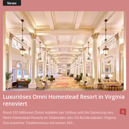
News:
Luxuriöses Omni Homestead Resort in Virginia
renoviert
0
Rund 155 Millionen Dollar kosteten der Umbau und die Sanierung des
Omni Homestead Resorts im Südwesten des US-Bundesstaates Virginia.
Das luxuriöse Traditionshaus mit seinen 483...