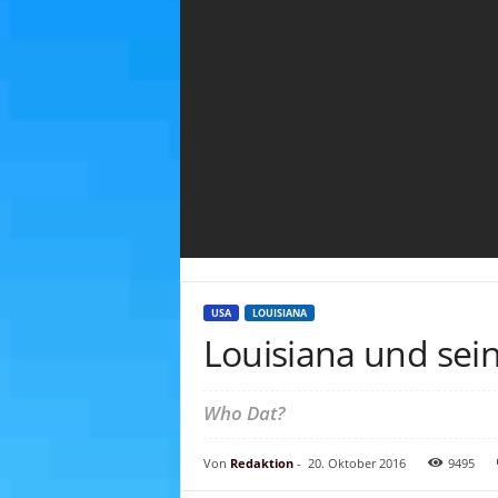
USA
LOUISIANA
Louisiana und sei
Who Dat?
Von
Redaktion
-
20. Oktober 2016
9495