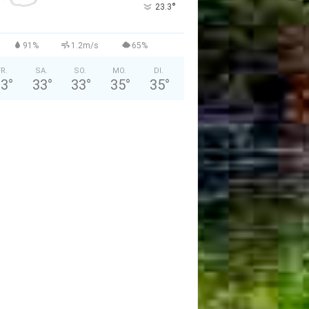
°
23.3
91%
1.2m/s
65%
FR.
SA.
SO.
MO.
DI.
33
°
33
°
33
°
35
°
35
°