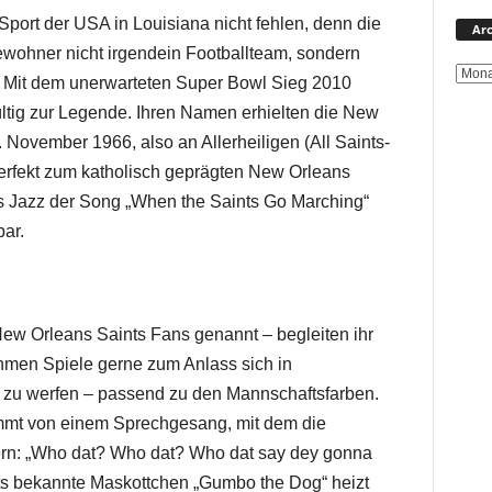
port der USA in Louisiana nicht fehlen, denn die
Arc
ewohner nicht irgendein Footballteam, sondern
 Mit dem unerwarteten Super Bowl Sieg 2010
tig zur Legende. Ihren Namen erhielten die New
 November 1966, also an Allerheiligen (All Saints-
erfekt zum katholisch geprägten New Orleans
es Jazz der Song „When the Saints Go Marching“
ar.
w Orleans Saints Fans genannt – begleiten ihr
men Spiele gerne zum Anlass sich in
 zu werfen – passend zu den Mannschaftsfarben.
mmt von einem Sprechgesang, mit dem die
ern: „Who dat? Who dat? Who dat say dey gonna
its bekannte Maskottchen „Gumbo the Dog“ heizt