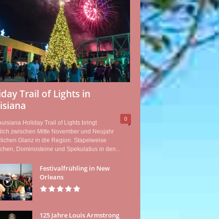
day Trail of Lights in
isiana
0
uisiana Holiday Trail of Lights bringt
rlich zwischen Mitte November und Neujahr
lichen Glanz in die Region. Stapelweise
hen, Dominosteine und Spekulatius in den...
Festivalfrühling in New
Orleans
125 Jahre Louis Armstrong