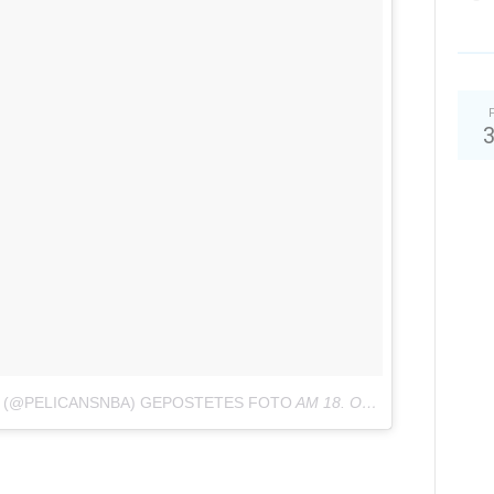
S (@PELICANSNBA) GEPOSTETES FOTO
AM
18. OKT 2016 UM 19:22 UHR