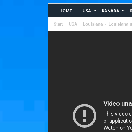
HOME
USA
KANADA
Start
USA
Louisiana
Louisiana u