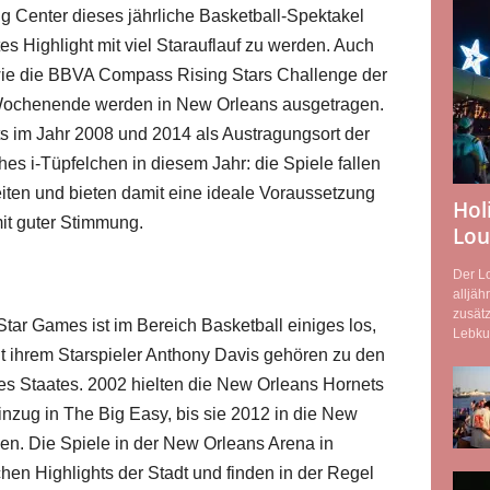
ng Center dieses jährliche Basketball-Spektakel
tes Highlight mit viel Starauflauf zu werden. Auch
(wie die BBVA Compass Rising Stars Challenge der
Wochenende werden in New Orleans ausgetragen.
ts im Jahr 2008 und 2014 als Austragungsort der
hes i-Tüpfelchen in diesem Jahr: die Spiele fallen
eiten und bieten damit eine ideale Voraussetzung
Holi
it guter Stimmung.
Lou
Der Lo
alljäh
zusätz
tar Games ist im Bereich Basketball einiges los,
Lebkuc
t ihrem Starspieler Anthony Davis gehören zu den
es Staates. 2002 hielten die New Orleans Hornets
nzug in The Big Easy, bis sie 2012 in die New
n. Die Spiele in der New Orleans Arena in
en Highlights der Stadt und finden in der Regel