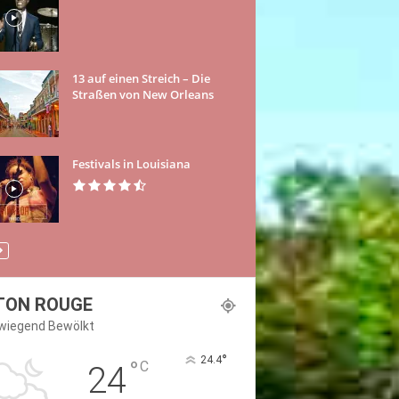
13 auf einen Streich – Die
Straßen von New Orleans
Festivals in Louisiana
TON ROUGE
wiegend Bewölkt
°
24.4
°
C
24