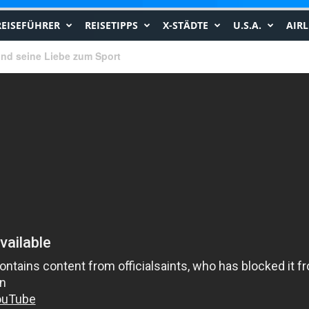
REISEFÜHRER
REISETIPPS
X-STÄDTE
U.S.A.
AIRL
nd seine Liebe zum Sport