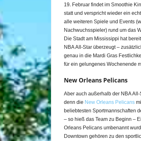
19. Februar findet im Smoothie Ki
statt und verspricht wieder ein ech
alle weiteren Spiele und Events 
Nachwuchsspieler) rund um das 
Die Stadt am Mississippi hat berei
NBA All-Star überzeugt – zusätzlic
genau in die Mardi Gras Festlichk
für ein gelungenes Wochenende m
New Orleans Pelicans
Aber auch außerhalb der NBA All-S
denn die
New Orleans Pelicans
mi
beliebtesten Sportmannschaften d
– so hieß das Team zu Beginn – Ei
Orleans Pelicans umbenannt wurde
Downtown gehören zu den sportlich